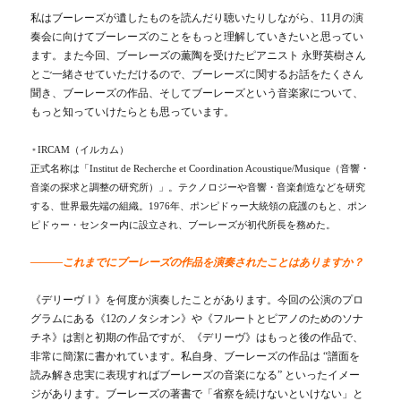
私はブーレーズが遺したものを読んだり聴いたりしながら、11月の演
奏会に向けてブーレーズのことをもっと理解していきたいと思ってい
ます。また今回、ブーレーズの薫陶を受けたピアニスト 永野英樹さん
とご一緒させていただけるので、ブーレーズに関するお話をたくさん
聞き、ブーレーズの作品、そしてブーレーズという音楽家について、
もっと知っていけたらとも思っています。
IRCAM（イルカム）
＊
正式名称は「Institut de Recherche et Coordination Acoustique/Musique（音響・
音楽の探求と調整の研究所）」。テクノロジーや音響・音楽創造などを研究
する、世界最先端の組織。1976年、ポンピドゥー大統領の庇護のもと、ポン
ピドゥー・センター内に設立され、ブーレーズが初代所長を務めた。
―――これまでにブーレーズの作品を演奏されたことはありますか？
《デリーヴⅠ》を何度か演奏したことがあります。今回の公演のプロ
グラムにある《12のノタシオン》や《フルートとピアノのためのソナ
チネ》は割と初期の作品ですが、《デリーヴ》はもっと後の作品で、
非常に簡潔に書かれています。私自身、ブーレーズの作品は “譜面を
読み解き忠実に表現すればブーレーズの音楽になる” といったイメー
ジがあります。ブーレーズの著書で「省察を続けないといけない」と