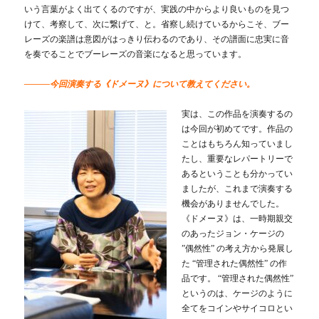
いう言葉がよく出てくるのですが、実践の中からより良いものを見つ
けて、考察して、次に繋げて、と。省察し続けているからこそ、ブー
レーズの楽譜は意図がはっきり伝わるのであり、その譜面に忠実に音
を奏でることでブーレーズの音楽になると思っています。
―――今回演奏する《ドメーヌ》について教えてください。
実は、この作品を演奏するの
は今回が初めてです。作品の
ことはもちろん知っていまし
たし、重要なレパートリーで
あるということも分かってい
ましたが、これまで演奏する
機会がありませんでした。
《ドメーヌ》は、一時期親交
のあったジョン・ケージの
”偶然性” の考え方から発展し
た “管理された偶然性” の作
品です。 “管理された偶然性”
というのは、ケージのように
全てをコインやサイコロとい