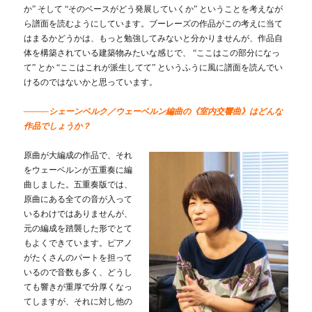
か” そして “そのベースがどう発展していくか” ということを考えなが
ら譜面を読むようにしています。ブーレーズの作品がこの考えに当て
はまるかどうかは、もっと勉強してみないと分かりませんが、作品自
体を構築されている建築物みたいな感じで、 “ここはこの部分になっ
て” とか “ここはこれが派生してて” というふうに風に譜面を読んでい
けるのではないかと思っています。
―――シェーンベルク／ウェーベルン編曲の《室内交響曲》はどんな
作品でしょうか？
原曲が大編成の作品で、それ
をウェーベルンが五重奏に編
曲しました。五重奏版では、
原曲にある全ての音が入って
いるわけではありませんが、
元の編成を踏襲した形でとて
もよくできています。ピアノ
がたくさんのパートを担って
いるので音数も多く、どうし
ても響きが重厚で分厚くなっ
てしますが、それに対し他の