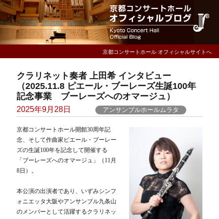
京都コンサートホール オフィシャルサイトへ
クラリネット奏者 上田希 インタビュー
（2025.11.8 ピエール・ブーレーズ生誕100年
記念事業 ブーレーズへのオマージュ）
Posted
2025年9月28日
アンサンブルホールムラタ
on
京都コンサートホール開館30周年記
念、そして作曲家ピエール・ブーレー
ズの生誕100年を記念して開催する
「ブーレーズへのオマージュ」（11月
8日）。
本公演の出演者であり、いずみシンフ
ォニエッタ大阪やアンサンブル九条山
のメンバーとして活躍するクラリネッ