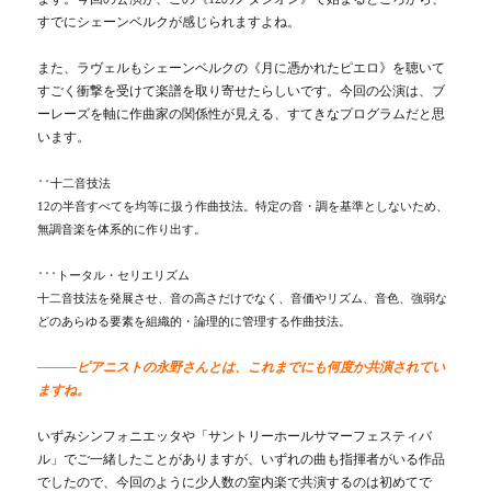
すでにシェーンベルクが感じられますよね。
また、ラヴェルもシェーンベルクの《月に憑かれたピエロ》を聴いて
すごく衝撃を受けて楽譜を取り寄せたらしいです。今回の公演は、ブ
ーレーズを軸に作曲家の関係性が見える、すてきなプログラムだと思
います。
十二音技法
＊＊
12の半音すべてを均等に扱う作曲技法。特定の音・調を基準としないため、
無調音楽を体系的に作り出す。
トータル・セリエリズム
＊＊＊
十二音技法を発展させ、音の高さだけでなく、音価やリズム、音色、強弱な
どのあらゆる要素を組織的・論理的に管理する作曲技法。
―――ピアニストの永野さんとは、これまでにも何度か共演されてい
ますね。
いずみシンフォニエッタや「サントリーホールサマーフェスティバ
ル」でご一緒したことがありますが、いずれの曲も指揮者がいる作品
でしたので、今回のように少人数の室内楽で共演するのは初めてで