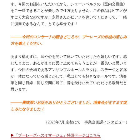
す。今回のお話をいただいてから、シェーンベルクの《室内交響曲》
をご一緒できることが楽しみで仕方ありません。この作品はピアノが
すごく大変なのですが、永野さんがピアノを弾いてくださって、一緒
に演奏できるなんて、とても幸せです！
―――今回のコンサートの聴きどころや、ブーレーズの作品の楽しみ
方を教えください。
あまり構えずに、耳や心を開いて聴いていただけたら嬉しいです。感
じたままに、あるがままに受け止めてもらうことが一番良いと思いま
す。今回の会場であるアンサンブルホールムラタは、ステージと客席
が一体になっている感じがして、私はとても好きなホールです。演奏
家と同じ目線・同じ空間に居て、音を受け止めていただける場所だと
思います。
―――興味深いお話をありがとうございました。演奏会がますます楽
しみになりました！
（2025年7月 京都にて 事業企画課インタビュー）
▶「ブーレーズへのオマージュ」特設ページはこちら