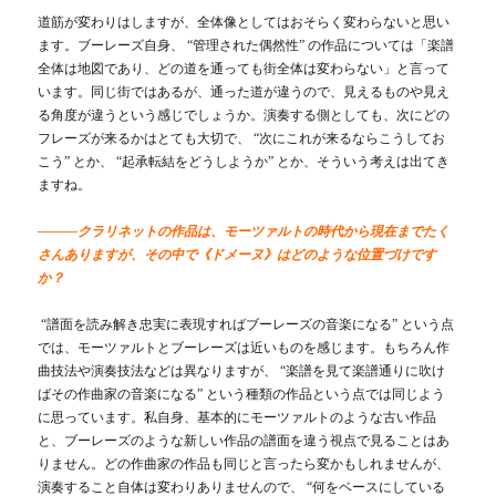
道筋が変わりはしますが、全体像としてはおそらく変わらないと思い
ます。ブーレーズ自身、 “管理された偶然性” の作品については「楽譜
全体は地図であり、どの道を通っても街全体は変わらない」と言って
います。同じ街ではあるが、通った道が違うので、見えるものや見え
る角度が違うという感じでしょうか。演奏する側としても、次にどの
フレーズが来るかはとても大切で、 “次にこれが来るならこうしてお
こう” とか、 “起承転結をどうしようか” とか、そういう考えは出てき
ますね。
―――クラリネットの作品は、モーツァルトの時代から現在までたく
さんありますが、その中で《ドメーヌ》はどのような位置づけです
か？
“譜面を読み解き忠実に表現すればブーレーズの音楽になる” という点
では、モーツァルトとブーレーズは近いものを感じます。もちろん作
曲技法や演奏技法などは異なりますが、 “楽譜を見て楽譜通りに吹け
ばその作曲家の音楽になる” という種類の作品という点では同じよう
に思っています。私自身、基本的にモーツァルトのような古い作品
と、ブーレーズのような新しい作品の譜面を違う視点で見ることはあ
りません。どの作曲家の作品も同じと言ったら変かもしれませんが、
演奏すること自体は変わりありませんので、 “何をベースにしている