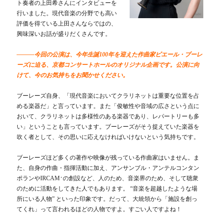
ト奏者の上田希さんにインタビューを
行いました。現代音楽の分野でも高い
評価を得ている上田さんならではの、
興味深いお話が盛りだくさんです。
―――今回の公演は、今年生誕100年を迎えた作曲家ピエール・ブーレ
ーズに迫る、京都コンサートホールのオリジナル企画です。公演に向
けて、今のお気持ちをお聞かせください。
ブーレーズ自身、「現代音楽においてクラリネットは重要な位置を占
める楽器だ」と言っています。また「俊敏性や音域の広さという点に
おいて、クラリネットは多様性のある楽器であり、レパートリーも多
い」ということも言っています。ブーレーズがそう捉えていた楽器を
吹く者として、その思いに応えなければいけないという気持ちです。
ブーレーズほど多くの著作や映像が残っている作曲家はいません。ま
た、自身の作曲・指揮活動に加え、アンサンブル・アンテルコンタン
ポランやIRCAM
の創設など、人のため、音楽界のため、そして聴衆
＊
のために活動をしてきた人でもあります。 “音楽を超越したような場
所にいる人物” といった印象です。だって、大統領から「施設を創っ
てくれ」って言われるほどの人物ですよ。すごい人ですよね！