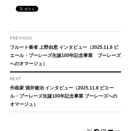
投
PREVIOUS
Previous
フルート奏者 上野由恵 インタビュー（2025.11.8 ピ
稿
post:
エール・ブーレーズ生誕100年記念事業 ブーレーズ
ナ
へのオマージュ）
ビ
NEXT
ゲ
Next
作曲家 酒井健治 インタビュー（2025.11.8 ピエー
post:
ル・ブーレーズ生誕100年記念事業 ブーレーズへの
ー
オマージュ）
シ
ョ