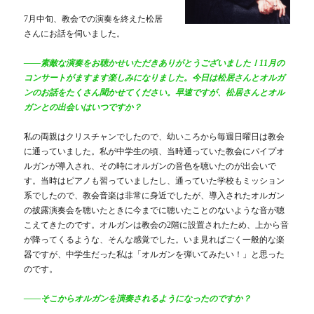
7月中旬、教会での演奏を終えた松居
さんにお話を伺いました。
――素敵な演奏をお聴かせいただきありがとうございました！11月の
コンサートがますます楽しみになりました。今日は松居さんとオルガ
ンのお話をたくさん聞かせてください。早速ですが、松居さんとオル
ガンとの出会いはいつですか？
私の両親はクリスチャンでしたので、幼いころから毎週日曜日は教会
に通っていました。私が中学生の頃、当時通っていた教会にパイプオ
ルガンが導入され、その時にオルガンの音色を聴いたのが出会いで
す。当時はピアノも習っていましたし、通っていた学校もミッション
系でしたので、教会音楽は非常に身近でしたが、導入されたオルガン
の披露演奏会を聴いたときに今までに聴いたことのないような音が聴
こえてきたのです。オルガンは教会の2階に設置されたため、上から音
が降ってくるような、そんな感覚でした。いま見ればごく一般的な楽
器ですが、中学生だった私は「オルガンを弾いてみたい！」と思った
のです。
――そこからオルガンを演奏されるようになったのですか？