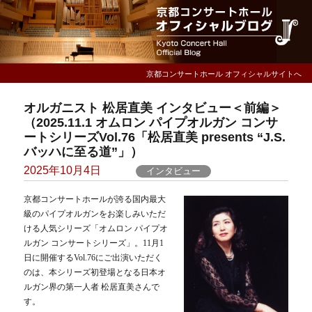
京都コンサートホール オフィシャルサイトへ
オルガニスト 松居直美 インタビュー＜前編＞
（2025.11.1 オムロン パイプオルガン コンサ
ートシリーズVol.76「松居直美 presents “J.S.
バッハに至る道”」）
Posted
2025年10月4日
インタビュー
on
京都コンサートホールが誇る国内最大
級のパイプオルガンをお楽しみいただ
ける人気シリーズ「オムロン パイプオ
ルガン コンサートシリーズ」。
11月1
日に開催するVol.76にご出演いただく
のは、本シリーズ初登場となる日本オ
ルガン界の第一人者 松居直美さんで
す。