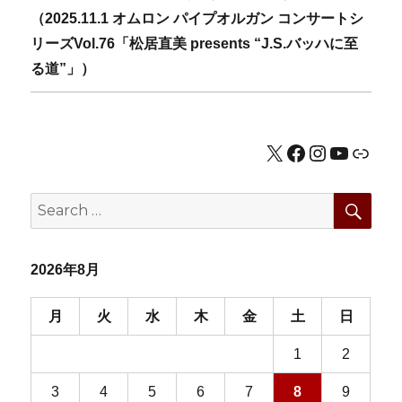
post:
（2025.11.1 オムロン パイプオルガン コンサートシ
ー
リーズVol.76「松居直美 presents “J.S.バッハに至
シ
る道”」）
ョ
ン
X
Facebook
Instagram
YouTub
公式HP
SEA
Search
for:
2026年8月
月
火
水
木
金
土
日
1
2
3
4
5
6
7
8
9