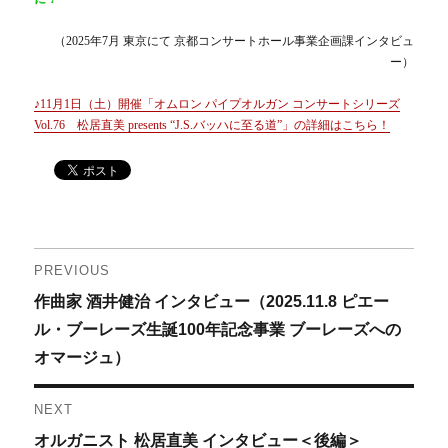
（2025年7月 東京にて 京都コンサートホール事業企画課インタビュ
ー）
♪11月1日（土）開催「オムロン パイプオルガン コンサートシリーズ
Vol.76 松居直美 presents “J.S.バッハに至る道”」の詳細はこちら！
投
PREVIOUS
Previous
作曲家 酒井健治 インタビュー（2025.11.8 ピエー
稿
post:
ル・ブーレーズ生誕100年記念事業 ブーレーズへの
ナ
オマージュ）
ビ
NEXT
ゲ
Next
オルガニスト 松居直美 インタビュー＜後編＞