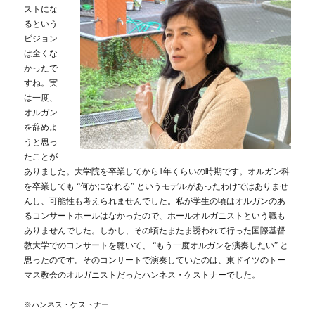
ストにな
るという
ビジョン
は全くな
かったで
すね。実
は一度、
オルガン
を辞めよ
うと思っ
たことが
ありました。大学院を卒業してから1年くらいの時期です。オルガン科
を卒業しても “何かになれる” というモデルがあったわけではありませ
んし、可能性も考えられませんでした。私が学生の頃はオルガンのあ
るコンサートホールはなかったので、ホールオルガニストという職も
ありませんでした。しかし、その頃たまたま誘われて行った国際基督
教大学でのコンサートを聴いて、 “もう一度オルガンを演奏したい” と
思ったのです。そのコンサートで演奏していたのは、東ドイツのトー
マス教会のオルガニストだったハンネス・ケストナーでした。
※ハンネス・ケストナー