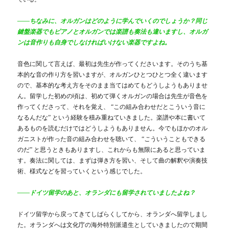
――ちなみに、オルガンはどのように学んでいくのでしょうか？同じ
鍵盤楽器でもピアノとオルガンでは楽譜も奏法も違いますし、オルガ
ンは音作りも自身でしなければいけない楽器ですよね。
音色に関して言えば、最初は先生が作ってくださいます。そのうち基
本的な音の作り方を習いますが、オルガンひとつひとつ全く違います
ので、基本的な考え方をそのまま当てはめてもどうしようもありませ
ん。留学した初めの頃は、初めて弾くオルガンの場合は先生が音色を
作ってくださって、それを覚え、 “この組み合わせだとこういう音に
なるんだな” という経験を積み重ねていきました。楽譜や本に書いて
あるものを読むだけではどうしようもありません。今でもほかのオル
ガニストが作った音の組み合わせを聴いて、 “
こ
ういうこともできる
のだ” と思うときもありますし、これからも無限にあると思っていま
す。奏法に関しては、まずは弾き方を習い、そして曲の解釈や演奏技
術、様式などを習っていくという感じでした。
――ドイツ留学のあと、オランダにも留学されていましたよね？
ドイツ留学から戻ってきてしばらくしてから、オランダへ留学しまし
た。オランダへは文化庁の海外特別派遣生としていきましたので期間