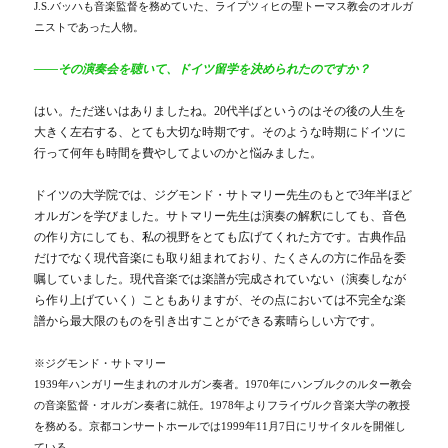
J.S.バッハも音楽監督を務めていた、ライプツィヒの聖トーマス教会のオルガ
ニストであった人物。
――その演奏会を聴いて、ドイツ留学を決められたのですか？
はい。ただ迷いはありましたね。20代半ばというのはその後の人生を
大きく左右する、とても大切な時期です。そのような時期にドイツに
行って何年も時間を費やしてよいのかと悩みました。
ドイツの大学院では、ジグモンド・サトマリー先生のもとで3年半ほど
オルガンを学びました。サトマリー先生は演奏の解釈にしても、音色
の作り方にしても、私の視野をとても広げてくれた方です。古典作品
だけでなく現代音楽にも取り組まれており、たくさんの方に作品を委
嘱していました。現代音楽では楽譜が完成されていない（演奏しなが
ら作り上げていく）こともありますが、その点においては不完全な楽
譜から最大限のものを引き出すことができる素晴らしい方です。
※ジグモンド・サトマリー
1939年ハンガリー生まれのオルガン奏者。1970年にハンブルクのルター教会
の音楽監督・オルガン奏者に就任。1978年よりフライヴルク音楽大学の教授
を務める。京都コンサートホールでは1999年11月7日にリサイタルを開催し
ている。