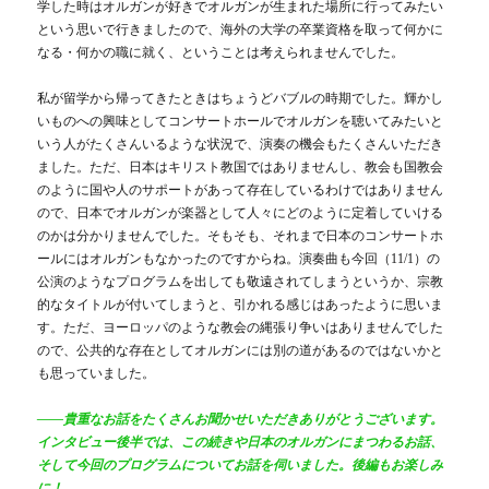
学した時はオルガンが好きでオルガンが生まれた場所に行ってみたい
という思いで行きましたので、海外の大学の卒業資格を取って何かに
なる・何かの職に就く、ということは考えられませんでした。
私が留学から帰ってきたときはちょうどバブルの時期でした。輝かし
いものへの興味としてコンサートホールでオルガンを聴いてみたいと
いう人がたくさんいるような状況で、演奏の機会もたくさんいただき
ました。ただ、日本はキリスト教国ではありませんし、教会も国教会
のように国や人のサポートがあって存在しているわけではありません
ので、日本でオルガンが楽器として人々にどのように定着していける
のかは分かりませんでした。そもそも、それまで日本のコンサートホ
ールにはオルガンもなかったのですからね。演奏曲も今回（11/1）の
公演のようなプログラムを出しても敬遠されてしまうというか、宗教
的なタイトルが付いてしまうと、引かれる感じはあったように思いま
す。ただ、ヨーロッパのような教会の縄張り争いはありませんでした
ので、公共的な存在としてオルガンには別の道があるのではないかと
も思っていました。
――貴重なお話をたくさんお聞かせいただきありがとうございます。
インタビュー後半では、この続きや日本のオルガンにまつわるお話、
そして今回のプログラムについてお話を伺いました。後編もお楽しみ
に！