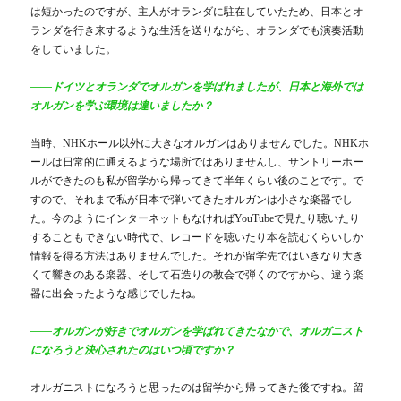
は短かったのですが、主人がオランダに駐在していたため、日本とオ
ランダを行き来するような生活を送りながら、オランダでも演奏活動
をしていました。
――ドイツとオランダでオルガンを学ばれましたが、日本と海外では
オルガンを学ぶ環境は違いましたか？
当時、NHKホール以外に大きなオルガンはありませんでした。NHKホ
ールは日常的に通えるような場所ではありませんし、サントリーホー
ルができたのも私が留学から帰ってきて半年くらい後のことです。で
すので、それまで私が日本で弾いてきたオルガンは小さな楽器でし
た。今のようにインターネットもなければYouTubeで見たり聴いたり
することもできない時代で、レコードを聴いたり本を読むくらいしか
情報を得る方法はありませんでした。それが留学先ではいきなり大き
くて響きのある楽器、そして石造りの教会で弾くのですから、違う楽
器に出会ったような感じでしたね。
――オルガンが好きでオルガンを学ばれてきたなかで、オルガニスト
になろうと決心されたのはいつ頃ですか？
オルガニストになろうと思ったのは留学から帰ってきた後ですね。留