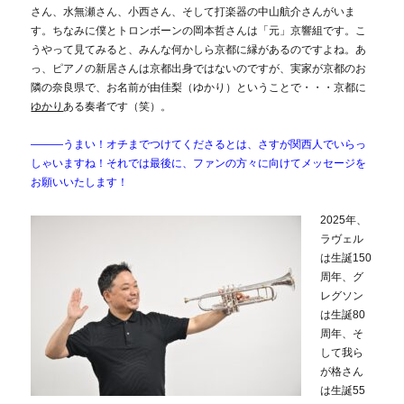
さん、水無瀬さん、小西さん、そして打楽器の中山航介さんがいま
す。ちなみに僕とトロンボーンの岡本哲さんは「元」京響組です。こ
うやって見てみると、みんな何かしら京都に縁があるのですよね。あ
っ、ピアノの新居さんは京都出身ではないのですが、実家が京都のお
隣の奈良県で、お名前が由佳梨（ゆかり）ということで・・・京都に
ゆかり
ある奏者です（笑）。
―――うまい！オチまでつけてくださるとは、さすが関西人でいらっ
しゃいますね！
それでは最後に、ファンの方々に向けてメッセージを
お願いいたします！
2025年、
ラヴェル
は生誕150
周年、グ
レグソン
は生誕80
周年、そ
して我ら
が格さん
は生誕55