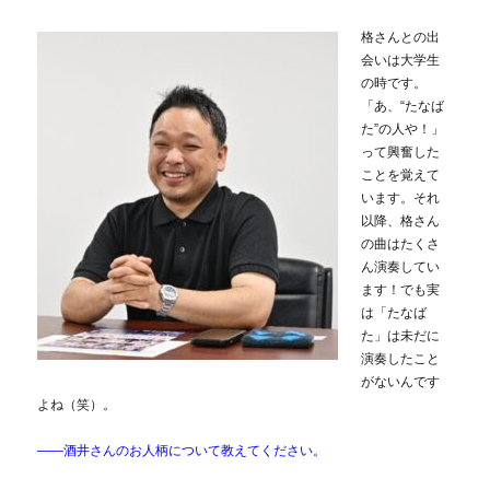
格さんとの出
会いは大学生
の時です。
「あ、“たなば
た”の人や！」
って興奮した
ことを覚えて
います。それ
以降、格さん
の曲はたくさ
ん演奏してい
ます！でも実
は「たなば
た」は未だに
演奏したこと
がないんです
よね（笑）。
――酒井さんのお人柄について教えてください。