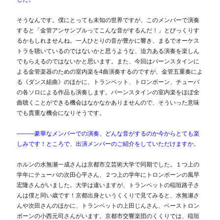
そうなんです。僕にとっても未知の世界ですが、このメンバーで演奏
すると「金管アンサンブルってこんな音がするんだ！」とびっくりす
るかもしれませんね。一人ひとりの音が豊かに響き、まるでオーケス
トラを聴いているのではないかと思うような、迫力ある演奏を楽しん
でもらえるのではないかと思います。また、今回はバーンスタインに
よる金管楽器のための室内楽を4曲演奏するのですが、金管五重奏によ
る《ダンス組曲》のほかに、トランペット、トロンボーン、チューバ
の各ソロによる作品も演奏します。バーンスタインの室内楽をほぼ全
曲聴くことができる機会はなかなかありませんので、そういった意味
でも貴重な機会になりそうです。
―――豪華なメンバーでの演奏、どんな音がするのか今からとても楽
しみです！
ところで、出演メンバーのご紹介をしていただけますか。
ホルンの水無瀬一成さんは京都市立芸術大学で同期でした。１つ上の
学年にテューバの次田心平さん、２つ上の学年にトロンボーンの風早
宏隆さんがいました。大学は違いますが、トランペットの稲垣路子さ
んは僕と同い歳です！京都出身というくくりで見てみると、水無瀬さ
んや次田さんのほかに、トランペットの上田じんさん、ベーストロン
ボーンの小西元司さんがいます。京都市交響楽団のくくりでは、稲垣