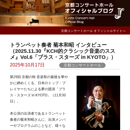
京都コンサートホール オフィシャルサイトへ
トランペット奏者 菊本和昭 インタビュー
（2025.11.30『KCH的クラシック音楽のスス
メ』Vol.6「ブラス・スターズ in KYOTO」）
Posted
2025年10月17日
京都コンサートホール
on
第29回 京都の秋 音楽祭の最後を華や
かに締めくくる、日本のトップ・プ
レイヤーたちによる夢の競演「ブラ
ス・スターズ in KYOTO」（11月30
日）。
本公演の出演者であるトランペット
奏者の菊本和昭さんに、出演メンバ
ーやプログラムのことなど、様々な