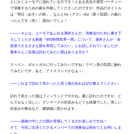
とにかくユーモアに溢れている方です！とある先生の退官パーティー
で演奏するための曲を作曲してくださったのですが、作品のタイトル
は「明日（あす）の歌」。なんとAs（アス）-dur（変イ長調）の曲だ
ったんです（笑）。面白いでしょ！
―――そんな、ユーモアあふれる酒井さんが、演奏会のために書き下
ろしてくださる新曲『800秒間世界一周』について、酒井さんが「各
楽器でさまざまな国を表現してみたい」とお話しされていましたが、
菊本さんご自身は訪れてみたい国はありますか？
スペイン、ポルトガルに行ってみたいですね！ラテン系の気質に触れ
てみたいです。あと、アイスランドかなぁ～。
――これまで訪れて良かったと思う国があればぜひ教えてください。
訪れて良かった国はフィンランドですかね。夏に訪れたのですが、と
んでもなく涼しい。デンマークの街並みもとても綺麗でした。美しい
街並みや教会など、建築物に惹かれます。
―――楽曲の中にどの国が登場してくるのか楽しみですね！
さて、今回ご出演くださるメンバーでの演奏会は初めてとお伺いしま
した。