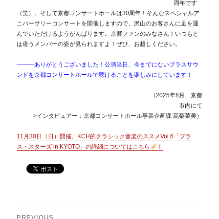
周年です
（笑）。そして京都コンサートホールは30周年！そんなスペシャルア
ニバーサリーコンサートを開催しますので、沢山のお客さんに足を運
んでいただけるようがんばります。京響ファンのみなさん！いつもと
は違うメンバーの姿が見られますよ！ぜひ、お越しください。
―――ありがとうございました！公演当日、今までにないブラスサウ
ンドを京都コンサートホールで聴けることを楽しみにしています！
（2025年8月 京都
市内にて
>インタビュアー：京都コンサートホール事業企画課 髙梨菜美）
11月30日（日）開催、KCH的クラシック音楽のススメVol.6「ブラ
ス・スターズ in KYOTO」の詳細についてはこちら
！
投
PREVIOUS