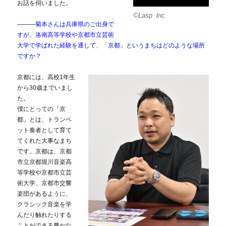
お話を伺いました。
©Lasp lnc
―――菊本さんは兵庫県のご出身で
すが、洛南高等学校や京都市立芸術
大学で学ばれた経験を通して、「京都」というまちはどのような場所
ですか？
京都には、高校1年生
から30歳までいまし
た。
僕にとっての「京
都」とは、トランペ
ット奏者として育て
てくれた大事なまち
です。京都は、京都
市立京都堀川音楽高
等学校や京都市立芸
術大学、京都市交響
楽団があるように、
クラシック音楽を学
んだり触れたりする
ことができる豊かな