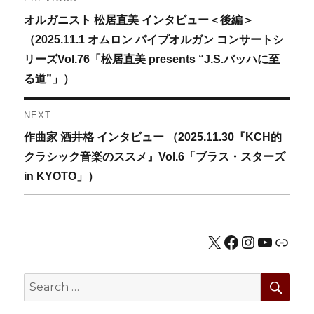
Previous
オルガニスト 松居直美 インタビュー＜後編＞
稿
post:
（2025.11.1 オムロン パイプオルガン コンサートシ
ナ
リーズVol.76「松居直美 presents “J.S.バッハに至
る道”」）
ビ
ゲ
NEXT
Next
作曲家 酒井格 インタビュー （2025.11.30『KCH的
ー
post:
クラシック音楽のススメ』Vol.6「ブラス・スターズ
シ
in KYOTO」）
ョ
ン
X
Facebook
Instagram
YouTub
公式HP
SEA
Search
for: