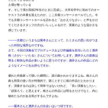
土壌が整っていま
す。そして僕が高校2年生のときに完成し、大学在学中に初めてのオー
ケストラの本番を迎えたのが、ここ京都コンサートホールでした。今
でも京都コンサートホールを訪れると「おかえりなさい」と声をかけ
てくださるスタッフの方がいらっしゃるので、実家のような温かさを
感じています。
―――京都というまちは菊本さんにとって、たくさんの思い出がつま
った特別な場所なのですね。
さて、今回の演奏会でプロデュースおよび作編曲を担当いただく酒井
格（さかい・いたる）さんについてお伺いします。
酒井さんの楽曲は
明るく軽快な作品が多いように思うのですが、酒井さんの作品にどの
ようなイメージをお持ちですか。
優れた作曲家って聴いた瞬間に、誰の曲かわかりますよね。格さんの
曲も和音の使い方が特徴的で、聴くとすぐに彼の作品だとわかりま
す。演奏するのは決して簡単ではないけれど、「良い演奏をしたい」
「頑張ろう」と思えます。格さんの作品には明るさだけでなく、内に
秘めたものがある気がするんですよね。
――菊本さんと酒井さんの出会いはいつ頃ですか。