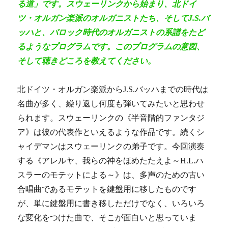
る道」です。スウェーリンクから始まり、北ドイ
ツ・オルガン楽派のオルガニストたち、そしてJ.S.バ
ッハと、バロック時代のオルガニストの系譜をたど
るようなプログラムです。このプログラムの意図、
そして聴きどころを教えてください。
北ドイツ・オルガン楽派からJ.S.バッハまでの時代は
名曲が多く、繰り返し何度も弾いてみたいと思わせ
られます。スウェーリンクの《半音階的ファンタジ
ア》は彼の代表作といえるような作品です。続くシ
ャイデマンはスウェーリンクの弟子です。今回演奏
する《アレルヤ、我らの神をほめたたえよ～H.L.ハ
スラーのモテットによる～》は、多声のための古い
合唱曲であるモテットを鍵盤用に移したものです
が、単に鍵盤用に書き移しただけでなく、いろいろ
な変化をつけた曲で、そこが面白いと思っていま