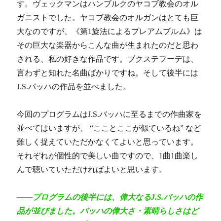
す。ヴェックマンはハンブルクのヤコブ教会のオル
ガニストでした。ヤコブ教会のオルガンはとても巨
大なのですが、《第1旋法によるプレアムブルム》は
その巨大な楽器からこんな曲が生まれたのだと思わ
される、私の好きな作品です。ブクステフーデは、
言わずと知れた名曲ばかりですね。そして後半には
J.S.バッハの作品を並べました。
今回のプログラムはJ.S.バッハに至るまでの作曲家を
並べてはいますが、 “こことここが似ているね” など
難しく捉えていただかなくてよいと思っています。
それぞれが個性的で美しい曲ですので、1曲1曲楽し
んで聴いていただければよいと思います。
――プログラムの後半には、偉大なるJ.S.バッハの作
品が並びました。バッハの偉大さ・素晴らしさはど