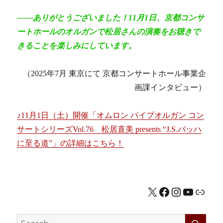
――ありがとうございました！11月1日、京都コンサ
ートホールのオルガンで松居さんの演奏をお聴きで
きることを楽しみにしています。
（2025年7月 東京にて 京都コンサートホール事業企
画課インタビュー）
♪11月1日（土）開催「オムロン パイプオルガン コン
サートシリーズVol.76 松居直美 presents “J.S.バッハ
に至る道”」の詳細はこちら！
X
Facebook
Instagram
YouTub
公式HP
SEA
Search