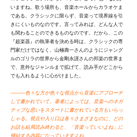
いますね。歌う場所も、音楽ホールからカラオケま
である。クラシックに限らず、音楽って境界線を引
きにくいものなのです。言ってみれば、どんな人で
も関わることのできるものなのです。だから、この
『超楽器』の執筆者を決める時は、クラシックの専
門家だけではなく、山極壽一さんのようにジャング
ルのゴリラの世界から金剛永謹さんの邦楽の世界ま
で、意外なジャンルまで拡げて、読み手がどこから
でも入れるように心がけました。
―――色々な方が色々な視点から音楽にアプローチ
して書かれていて、著者によっては、音楽へのネガ
ティブな思いをスタートに書かれている方もいらっ
しゃる。視点や入り口は各々さまざまなのに、どの
お話も結局読み終わると、「音楽っていいよね」に
帰結する内容になっていますよね。