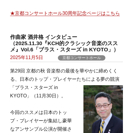
★京都コンサートホール30周年記念ページはこちら
作曲家 酒井格 インタビュー
（2025.11.30『KCH的クラシック音楽のスス
メ』Vol.6「ブラス・スターズ in KYOTO」）
Posted
2025年11月5日
京都コンサートホール
on
第29回 京都の秋 音楽祭の最後を華やかに締めくく
る、日本のトップ・プレイヤー
たちによる夢の競演
「ブラス・スターズ in
KYOTO」（11月30日）。
今回のススメは日本のトッ
プ・プレイヤーが集結し豪華
なアンサンブル公演が開催さ