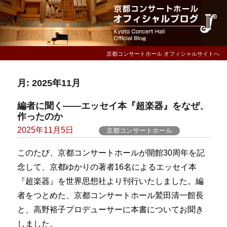
京都コンサートホール オフィシャルサイトへ
月:
2025年11月
編者に聞く――エッセイ本『超楽器』をなぜ、
作ったのか
Posted
2025年11月5日
京都コンサートホール
on
このたび、京都コンサートホールが開館30周年を記
念して、京都ゆかりの著者16名によるエッセイ本
『超楽器』を世界思想社より刊行いたしました。
編
者をつとめた、京都コンサートホール鷲田清一館長
と、高野裕子プロデューサーに本書についてお聞き
しました。