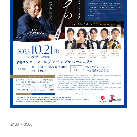
Full
2480 × 3508
size