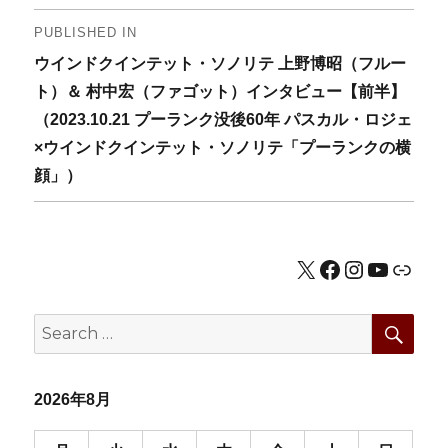
投
PUBLISHED IN
ウインドクインテット・ソノリテ 上野博昭（フルー
稿
ト）＆ 村中宏（ファゴット）インタビュー【前半】
ナ
（2023.10.21 プーランク没後60年 パスカル・ロジェ
×ウインドクインテット・ソノリテ「プーランクの横
ビ
顔」）
ゲ
ー
X
Facebook
Instagram
YouTub
公式HP
シ
ョ
SEA
Search
for:
ン
2026年8月