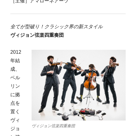
［主催］アマローネアーツ
全てが型破り！クラシック界の新スタイル
ヴィジョン弦楽四重奏団
2012
年結
成、
ベル
リン
に拠
点を
置く
ヴィ
ヴィジョン弦楽四重奏団
ジョ