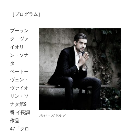
［プログラム］
プーラン
ク：ヴァ
イオリ
ン・ソナ
タ
ベートー
ヴェン：
ヴァイオ
リン・ソ
ナタ第9
番 イ長調
ホセ・ガヤルド
作品
47「クロ