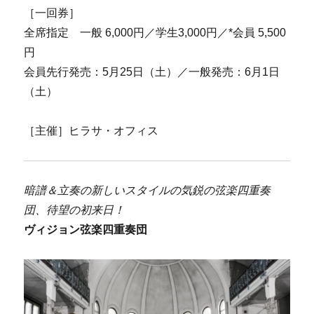
［一回券］
全席指定 一般 6,000円／学生3,000円／*会員 5,500
円
会員先行発売：5月25日（土）／一般発売：6月1日
（土）
［主催］ヒラサ・オフィス
暗譜＆立奏の新しいスタイルの気鋭の弦楽四重奏
団、待望の初来日！
ヴィジョン弦楽四重奏団