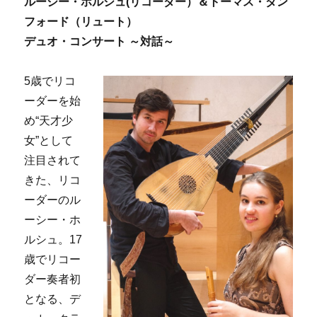
ルーシー・ホルシュ(リコーダー）＆トーマス・ダン
フォード（リュート）
デュオ・コンサート ～対話～
5歳でリコ
ーダーを始
め“天才少
女”として
注目されて
きた、リコ
ーダーのル
ーシー・ホ
ルシュ。17
歳でリコー
ダー奏者初
となる、デ