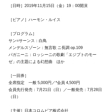
［日時］2019年11月15日（金）19：00開演
［ピアノ］ハーモン・ルイス
［プログラム］
サン=サーンス：白鳥
メンデルスゾーン：無言歌 ニ長調 op.109
パガニーニ：ロッシーニの歌劇「エジプトのモー
ゼ」の主題による幻想曲 ほか
［一回券］
全席指定 一般 5,000円／*会員 4,500円
会員先行発売：7月21日（日）／一般発売：7月28日
（日）
［主催］日本コロムビア株式会社