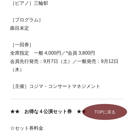
［ピアノ］三輪郁
［プログラム］
曲目未定
［一回券］
全席指定 一般 4,000円／*会員 3,800円
会員先行発売：9月7日（土）／一般発売：9月12日
（木）
［主催］コジマ・コンサートマネジメント
★★ お得な４公演セット券 ★★
TOPに戻る
☆セット券料金