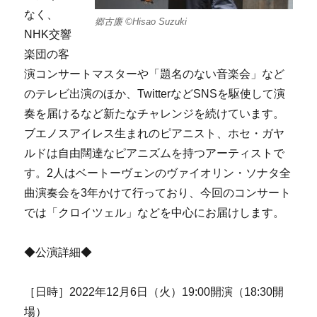
なく、
郷古廉 ©Hisao Suzuki
NHK交響
楽団の客
演コンサートマスターや「題名のない音楽会」など
のテレビ出演のほか、TwitterなどSNSを駆使して演
奏を届けるなど新たなチャレンジを続けています。
ブエノスアイレス生まれのピアニスト、ホセ・ガヤ
ル
ドは自
由闊達なピアニズムを持つアーティストで
す。2人はベートーヴェンのヴァイオリン・ソナタ全
曲演奏会を3年かけて行っており、今回のコンサート
では「クロイツェル」などを中心にお届けします。
◆公演詳細◆
［日時］2022年12月6日（火）19:00開演（18:30開
場）