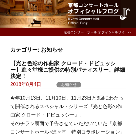
京都コンサートホール オフィシャルサイトへ
カテゴリー:
お知らせ
【光と色彩の作曲家 クロード・ドビュッシ
ー】進々堂様ご提供の特別パティスリー、詳細
決定！
Posted
2018年8月4日
お知らせ
on
今年10月13日、11月10日、11月23日と3回にわたっ
て開催されるスペシャル・シリーズ『光と色彩の作
曲家 クロード・ドビュッシー』。
そのチラシ裏面で予告させていただいていた「京都
コンサートホール×進々堂 特別コラボレーション」