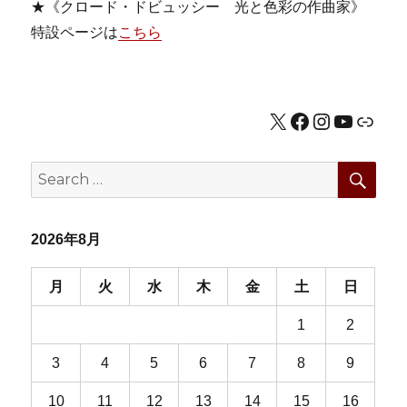
★《クロード・ドビュッシー 光と色彩の作曲家》
特設ページは
こちら
X
Facebook
Instagram
YouTub
公式HP
SEA
Search
for:
2026年8月
月
火
水
木
金
土
日
1
2
3
4
5
6
7
8
9
10
11
12
13
14
15
16