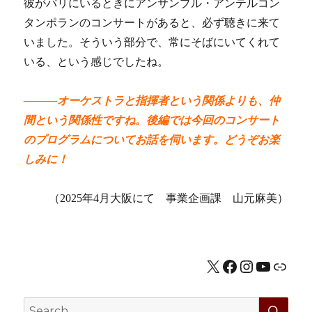
彼がパリにいるときにアンサンブル・アンテルコン
タンポランのコンサートがあると、必ず聴きに来て
いました。そういう部分で、常にそばにいてくれて
いる、という感じでしたね。
―――オーケストラと指揮者という関係よりも、仲
間という関係性ですね。後編では今回のコンサート
のプログラムについてお話を伺います。どうぞお楽
しみに！
（2025年4月大阪にて 事業企画課 山元麻美）
X
Facebook
Instagram
YouTub
公式HP
SEA
Search