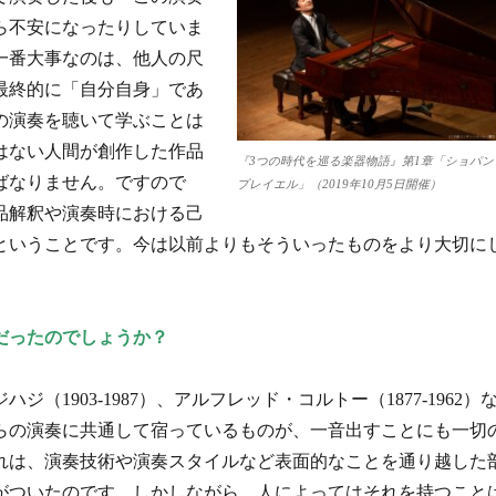
ら不安になったりしていま
一番大事なのは、他人の尺
最終的に「自分自身」であ
の演奏を聴いて学ぶことは
はない人間が創作した作品
『3つの時代を巡る楽器物語』第1章「ショパン
ばなりません。ですので
プレイエル」（2019年10月5日開催）
品解釈や演奏時における己
ということです。今は以前よりもそういったものをより大切に
だったのでしょうか？
1903-1987）、アルフレッド・コルトー（1877-1962）
らの演奏に共通して宿っているものが、一音出すことにも一切
れは、演奏技術や演奏スタイルなど表面的なことを通り越した
がついたのです。しかしながら、人によってはそれを持つこと