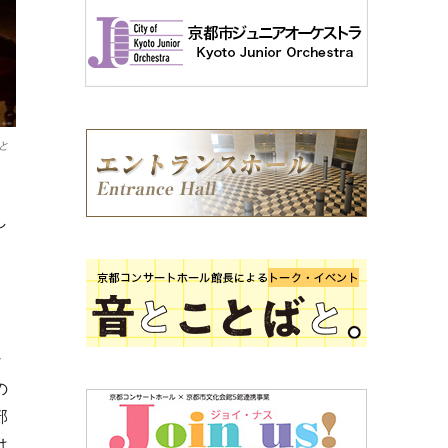
と
し
な
の
部
は