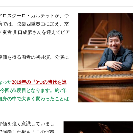
アロスクーロ・カルテットが、つ
演では、弦楽四重奏曲に加え、京
ノ奏者 川口成彦さんを迎えてピア
評価を得る両者の初共演。
公演に
なった
2019年の『3つの時代を巡
今回が2度目となります。約7年
自身の中で大きく変わったことは
の評価を強く意識していまし
で演奏した後も「この演奏