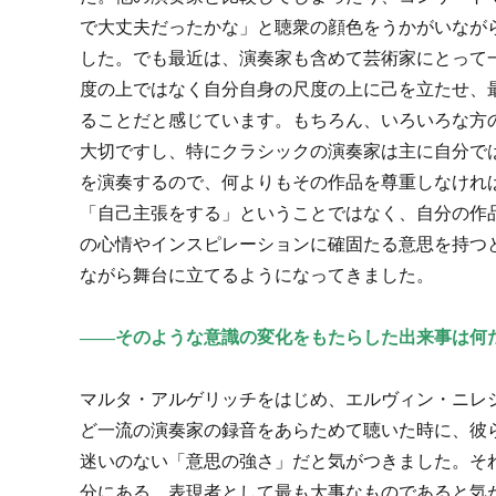
で大丈夫だったかな」と聴衆の顔色をうかがいなが
した。でも最近は、演奏家も含めて芸術家にとって
度の上ではなく自分自身の尺度の上に己を立たせ、
ることだと感じています。もちろん、いろいろな方
大切ですし、特にクラシックの演奏家は主に自分で
を演奏するので、何よりもその作品を尊重しなけれ
「自己主張をする」ということではなく、自分の作
の心情やインスピレーションに確固たる意思を持つ
ながら舞台に立てるようになってきました。
――そのような意識の変化をもたらした出来事は何
マルタ・アルゲリッチをはじめ、エルヴィン・ニレジハジ（
ど一流の演奏家の録音をあらためて聴いた時に、彼
迷いのない「意思の強さ」だと気がつきました。そ
分にある、表現者として最も大事なものであると気