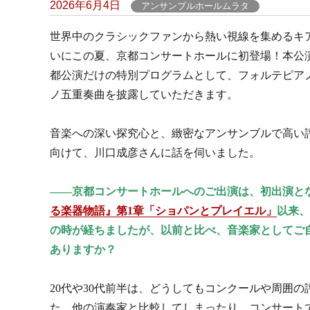
Posted
2026年6月4日
アンサンブルホールムラタ
on
世界中のクラシックファンから熱い視線を集めるキ
いにこの夏、京都コンサートホールに初登場！本公
都公演だけの特別プログラムとして、フォルテピア
ノ五重奏曲を披露していただきます。
音楽への深い探究心と、緻密なアンサンブルで高い
向けて、川口成彦さんに話を伺いました。
――京都コンサートホールへのご出演は、初出演と
る楽器物語』第1章「ショパンとプレイエル」
以来、
の時が経ちましたが、以前と比べ、音楽家としてご
ありますか？
20代や30代前半は、どうしてもコンクールや周囲
た。他の演奏家と比較してしまったり、コンサート