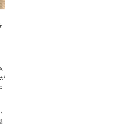
を
色
色が
た
い
感