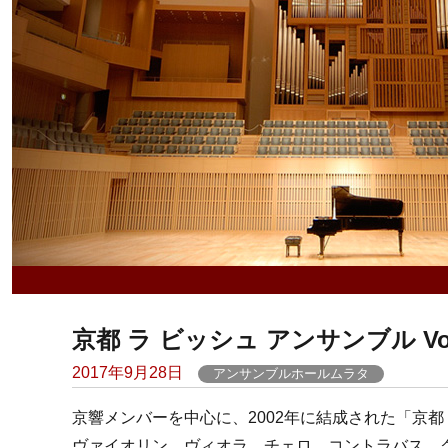
京都 ラ ビッシュ アンサンブル Vo
Posted
2017年9月28日
アンサンブルホールムラタ
on
京響メンバーを中心に、2002年に結成された「京都 
ヴァイオリン、ヴィオラ、チェロ、コントラバス、