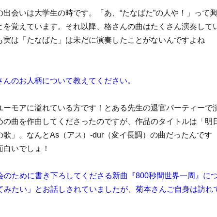
の出会いは大学生の時です。「あ、“たなばた”の人や！」って
とを覚えています。それ以降、格さんの曲はたくさん演奏して
も実は「たなばた」は未だに演奏したことがないんですよね
さんのお人柄について教えてください。
ユーモアに溢れている方です！とある先生の退官パーティーで
めの曲を作曲してくださったのですが、作品のタイトルは「明
歌」。なんとAs（アス）-dur（変イ長調）の曲だったんです
面白いでしょ！
のために書き下ろしてくださる新曲『800秒間世界一周』に
てみたい」とお話しされていましたが、菊本さんご自身は訪れ