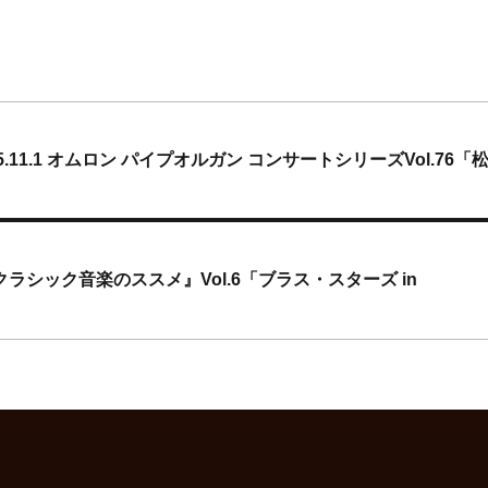
11.1 オムロン パイプオルガン コンサートシリーズVol.76「
H的クラシック音楽のススメ』Vol.6「ブラス・スターズ in