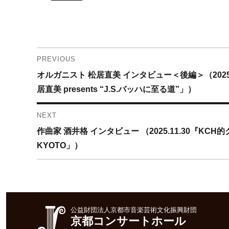
投
PREVIOUS
Previous
オルガニスト 松居直美 インタビュー＜後編＞（2025.
稿
post:
居直美 presents “J.S.バッハに至る道”」）
ナ
NEXT
ビ
Next
作曲家 酒井格 インタビュー （2025.11.30『KC
ゲ
post:
KYOTO」）
ー
シ
ョ
公益財団法人京都市音楽芸術文化振興財団
京都コンサートホール