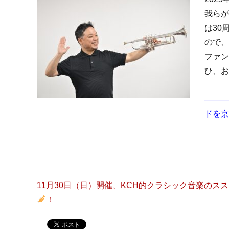
我らが
は30
ので、
ファン
ひ、お
―――
ドを京
（2
11月30日（日）開催、KCH的クラシック音楽のススメ
！