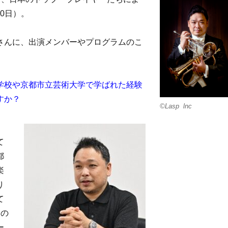
30日）。
さんに、出演メンバーやプログラムのこ
学校や京都市立芸術大学で学ばれた経験
すか？
©Lasp lnc
て
都
楽
り
て
ての
ー