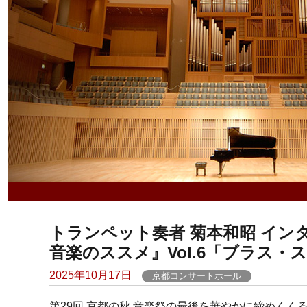
トランペット奏者 菊本和昭 インタビュ
音楽のススメ』Vol.6「ブラス・スタ
Posted
2025年10月17日
京都コンサートホール
on
第29回 京都の秋 音楽祭の最後を華やかに締めく