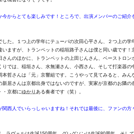
か今からとても楽しみです！
ところで、出演メンバーのご紹介
でした。１つ上の学年にテューバの次田心平さん、２つ上の学
違いますが、トランペットの稲垣路子さんは僕と同い歳です！
田さんのほかに、トランペットの上田じんさん、ベーストロン
くりでは、稲垣さん、水無瀬さん、小西さん、そして打楽器の
岡本哲さんは「元」京響組です。こうやって見てみると、みん
の新居さんは京都出身ではないのですが、実家が京都のお隣の
・・京都に
ゆかり
ある奏者です（笑）。
が関西人でいらっしゃいますね！
それでは最後に、ファンの方
5年、ラヴェルは生誕150周年、グレグソンは生誕80周年、そし