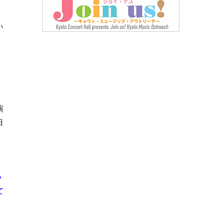
興
い
演
日
つ
て