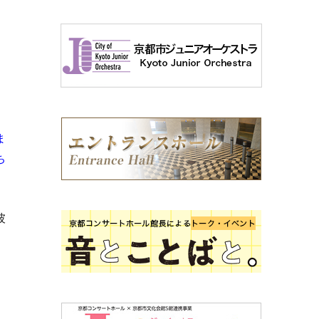
ま
ち
彼
。