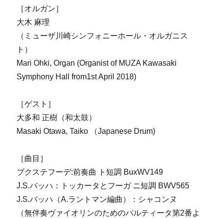
［オルガン］
大木 麻理
（ミューザ川崎シンフォニーホール・オルガニス
ト）
Mari Ohki, Organ (Organist of MUZA Kawasaki
Symphony Hall from1st April 2018)
［ゲスト］
大多和 正樹（和太鼓）
Masaki Otawa, Taiko （Japanese Drum)
［曲目］
ブクステフーデ:前奏曲 ト短調 BuxWV149
J.S.バッハ：トッカータとフーガ ニ短調 BWV565
J.S.バッハ（A.ラントマン編曲）：シャコンヌ
（無伴奏ヴァイオリンのためのパルティータ第2番よ