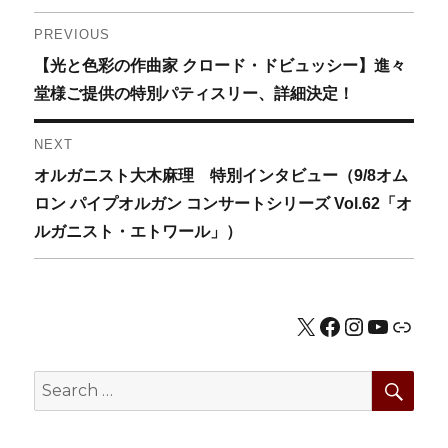
投
PREVIOUS
Previous
【光と色彩の作曲家 クロード・ドビュッシー】進々
稿
post:
堂様ご提供の特別パティスリー、詳細決定！
ナ
NEXT
ビ
Next
オルガニスト大木麻理 特別インタビュー（9/8オム
ゲ
post:
ロン パイプオルガン コンサートシリーズ Vol.62「オ
ルガニスト・エトワール」）
ー
シ
X
Facebook
Instagram
YouTub
公式HP
ョ
ン
SEA
Search
for: