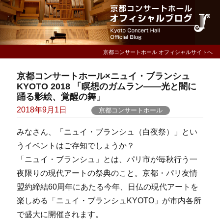
京都コンサートホール オフィシャルサイトへ
京都コンサートホール×ニュイ・ブランシュ
KYOTO 2018 「瞑想のガムラン――光と闇に
踊る影絵、覚醒の舞」
Posted
2018年9月1日
京都コンサートホール
on
みなさん、「ニュイ・ブランシュ（白夜祭）」とい
うイベントはご存知でしょうか？
「ニュイ・ブランシュ」とは、パリ市が毎秋行う一
夜限りの現代アートの祭典のこと。京都・パリ友情
盟約締結60周年にあたる今年、日仏の現代アートを
楽しめる「ニュイ・ブランシュKYOTO」が市内各所
で盛大に開催されます。