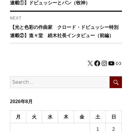
post:
連載①】ドビュッシーとパン（牧神）
ナ
NEXT
ビ
Next
【光と色彩の作曲家 クロード・ドビュッシー特別
ゲ
post:
連載②】進々堂 続木社長インタビュー（前編）
ー
シ
X
Facebook
Instagram
YouTub
公式HP
ョ
SEA
Search
ン
for:
2026年8月
月
火
水
木
金
土
日
1
2