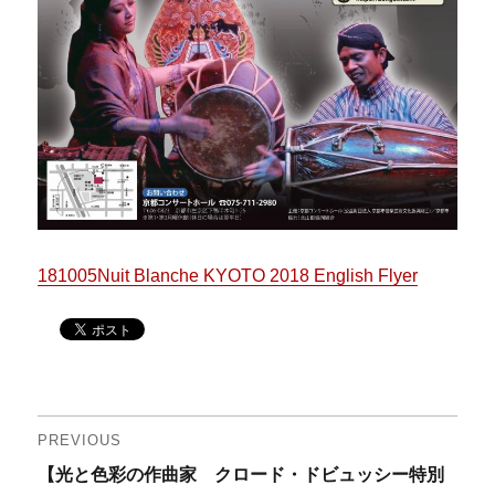
181005Nuit Blanche KYOTO 2018 English Flyer
投
PREVIOUS
Previous
【光と色彩の作曲家 クロード・ドビュッシー特別
稿