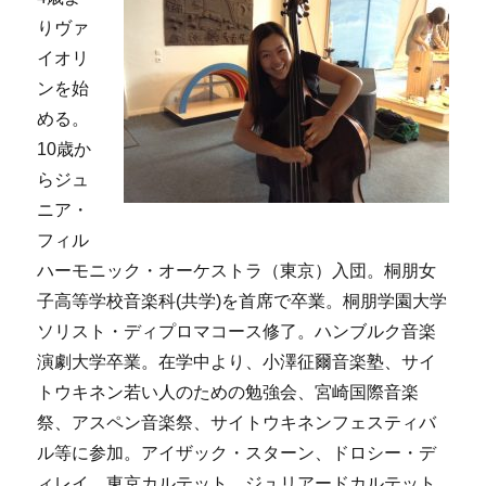
りヴァ
イオリ
ンを始
める。
10歳か
らジュ
ニア・
フィル
ハーモニック・オーケストラ（東京）入団。桐朋女
子高等学校音楽科(共学)を首席で卒業。桐朋学園大学
ソリスト・ディプロマコース修了。ハンブルク音楽
演劇大学卒業。在学中より、小澤征爾音楽塾、サイ
トウキネン若い人のための勉強会、宮崎国際音楽
祭、アスペン音楽祭、サイトウキネンフェスティバ
ル等に参加。アイザック・スターン、ドロシー・デ
ィレイ、東京カルテット、ジュリアードカルテット