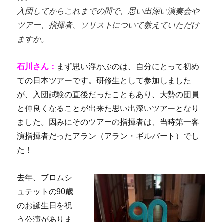
入団してからこれまでの間で、思い出深い演奏会や
ツアー、指揮者、ソリストについて教えていただけ
ますか。
石川さん：
まず思い浮かぶのは、自分にとって初め
ての日本ツアーです。研修生として参加しました
が、入団試験の直後だったこともあり、大勢の団員
と仲良くなることが出来た思い出深いツアーとなり
ました。因みにそのツアーの指揮者は、当時第一客
演指揮者だったアラン（アラン・ギルバート）でし
た！
去年、ブロムシ
ュテットの90歳
のお誕生日を祝
う公演がありま