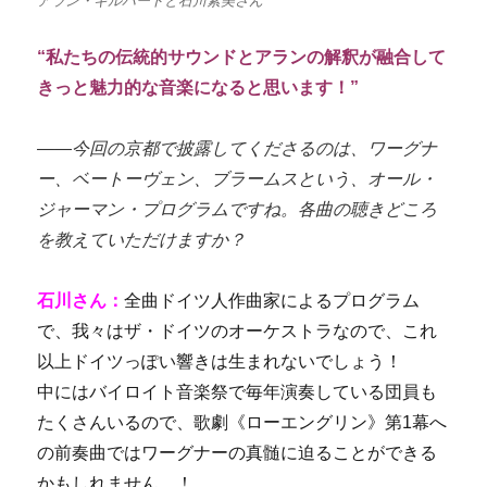
アラン・ギルバートと石川素美さん
“私たちの伝統的サウンドとアランの解釈が融合して
きっと魅力的な音楽になると思います！”
――
今回の京都で披露してくださるのは、ワーグナ
ー、ベートーヴェン、ブラームスという、オール・
ジャーマン・プログラムですね。各曲の聴きどころ
を教えていただけますか？
石川さん：
全曲ドイツ人作曲家によるプログラム
で、我々はザ・ドイツのオーケストラなので、これ
以上ドイツっぽい響きは生まれないでしょう！
中にはバイロイト音楽祭で毎年演奏している団員も
たくさんいるので、歌劇《ローエングリン》第1幕へ
の前奏曲ではワーグナーの真髄に迫ることができる
かもしれません…！