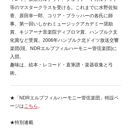
等のマスタークラスを受ける。これまでに水野佐知
香、原田幸一郎、コリア・ブラッハーの各氏に師
事。第一回いしかわミュージックアカデミー奨励
賞、キジアーナ音楽院ディプロマ賞、ハンブルク文
化賞など受賞。2006年ハンブルク北ドイツ放送交響
楽団(現、NDRエルプフィルハーモニー管弦楽団)に
入団。
趣味は、絵本・レコード・直筆譜・楽器収集と弓
術。
★「NDRエルプフィルハーモニー管弦楽団」特設ペ
ージは
こちら
。
★特別連載