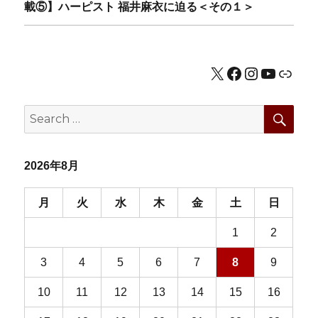
ゲ
post:
載⑤】ハーピスト 福井麻衣に迫る＜その１＞
ー
シ
X
Facebook
Instagram
YouTub
公式HP
ョ
SEA
Search
ン
for:
2026年8月
月
火
水
木
金
土
日
1
2
3
4
5
6
7
8
9
10
11
12
13
14
15
16