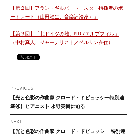
【第２回】アラン・ギルバート「スター指揮者のポ
ートレート（山田治生、音楽評論家）」
【第３回】「北ドイツの雄、NDRエルプフィル」
（中村真人、ジャーナリスト／ベルリン在住）
投
PREVIOUS
Previous
【光と色彩の作曲家 クロード・ドビュッシー特別連
稿
post:
載④】ピアニスト 永野英樹に迫る
ナ
NEXT
ビ
Next
【光と色彩の作曲家 クロード・ドビュッシー 特別連