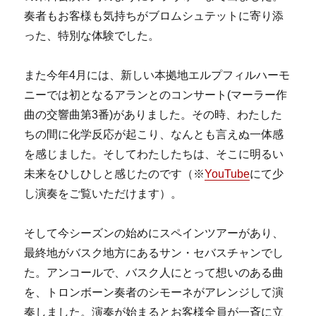
奏者もお客様も気持ちがブロムシュテットに寄り添
った、特別な体験でした。
また今年4月には、新しい本拠地エルプフィルハーモ
ニーでは初となるアランとのコンサート(マーラー作
曲の交響曲第3番)がありました。その時、わたした
ちの間に化学反応が起こり、なんとも言えぬ一体感
を感じました。そしてわたしたちは、そこに明るい
未来をひしひしと感じたのです（※
YouTube
にて少
し演奏をご覧いただけます）。
そして今シーズンの始めにスペインツアーがあり、
最終地がバスク地方にあるサン・セバスチャンでし
た。アンコールで、バスク人にとって想いのある曲
を、トロンボーン奏者のシモーネがアレンジして演
奏しました。演奏が始まるとお客様全員が一斉に立