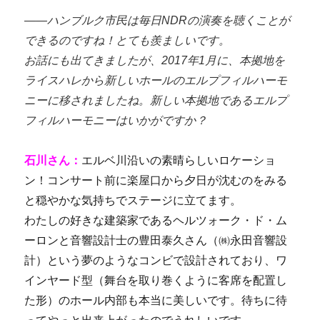
――ハンブルク市民は毎日NDRの演奏を聴くことが
できるのですね！とても羨ましいです。
お話にも出てきましたが、2017年1月に、本拠地を
ライスハレから新しいホールのエルプフィルハーモ
ニーに移されましたね。新しい本拠地であるエルプ
フィルハーモニーはいかがですか？
石川さん：
エルベ川沿いの素晴らしいロケーショ
ン！コンサート前に楽屋口から夕日が沈むのをみる
と穏やかな気持ちでステージに立てます。
わたしの好きな建築家であるヘルツォーク・ド・ム
ーロンと音響設計士の豊田泰久さん（㈱永田音響設
計）という夢のようなコンビで設計されており、ワ
インヤード型（舞台を取り巻くように客席を配置し
た形）のホール内部も本当に美しいです。待ちに待