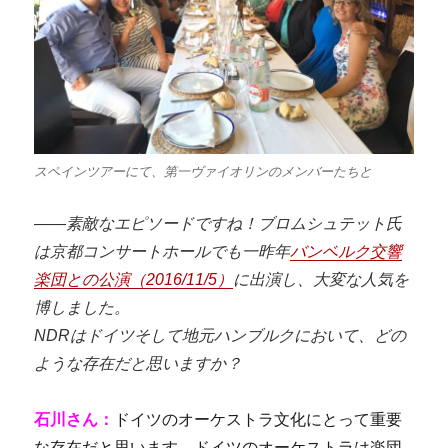
スペインツアーにて、第一ヴァイオリンのメンバーたちと
――素敵なエピソードですね！ブロムシュテット氏
は京都コンサートホールでも一昨年
バンベルク交響
楽団との公演（2016/11/5）
に出演し、大変な人気を
博しました。
NDRはドイツそして地元ハンブルクにおいて、どの
ような存在だと思いますか？
石川さん：
ドイツのオーケストラ文化にとって重要
な存在だと思います。ドイツのオーケストラは楽団