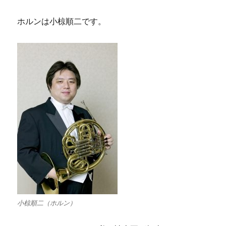
ホルンは小椋順二です。
小椋順二（ホルン）