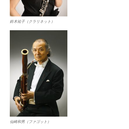
鈴木祐子（クラリネット）
仙崎和男（ファゴット）