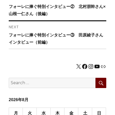
Previous
フォーレに捧ぐ特別インタビュー② 北村朋幹さん×
稿
post:
山根一仁さん（後編）
ナ
NEXT
ビ
Next
フォーレに捧ぐ特別インタビュー③ 田原綾子さん
ゲ
post:
インタビュー（前編）
ー
シ
X
Facebook
Instagram
YouTub
公式HP
ョ
SEA
Search
ン
for:
2026年8月
月
火
水
木
金
土
日