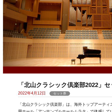
「北山クラシック倶楽部2022」
Posted
2022年4月12日
セット券
on
「北山クラシック倶楽部」は、海外トップアーティ
用ホール「アンサンブルホールムラタ」で体感して