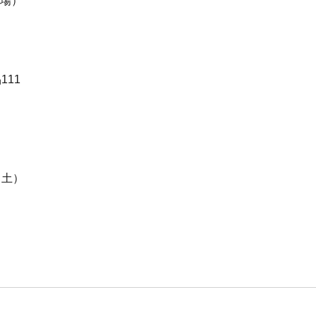
開場）
111
（土）