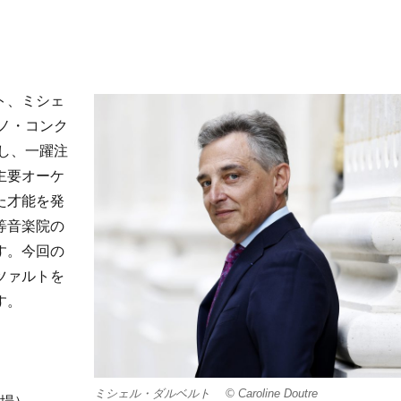
ト、ミシェ
アノ・コンク
勝し、一躍注
主要オーケ
た才能を発
等音楽院の
す。今回の
ツァルトを
す。
ミシェル・ダルベルト © Caroline Doutre