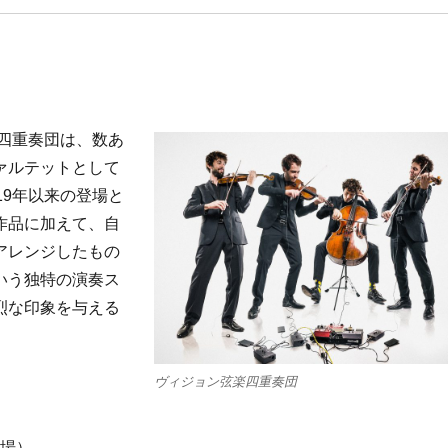
楽四重奏団は、数あ
ァルテットとして
19年以来の登場と
作品に加えて、自
アレンジしたもの
いう独特の演奏ス
烈な印象を与える
ヴィジョン弦楽四重奏団
開場）