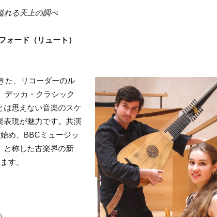
溢れる天上の調べ
ンフォード（リュート）
てきた、リコーダーのル
、デッカ・クラシック
とは思えない音楽のスケ
楽表現が魅力です。共演
始め、BBCミュージッ
」と称した古楽界の新
します。
場）