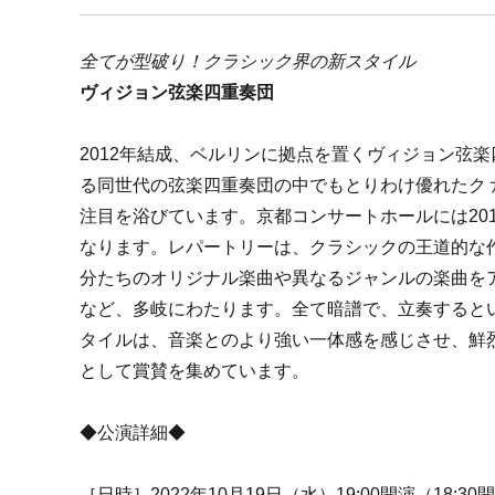
全てが型破り！クラシック界の新スタイル
ヴィジョン弦楽四重奏団
2012年結成、ベルリンに拠点を置くヴィジョン弦
る同世代の弦楽四重奏団の中でもとりわけ優れたク
注目を浴びています。京都コンサートホールには20
なります。レパートリーは、クラシックの王道的な
分たちのオリジナル楽曲や異なるジャンルの楽曲を
など、多岐にわたります。全て暗譜で、立奏すると
タイルは、音楽とのより強い一体感を感じさせ、鮮
として賞賛を集めています。
◆公演詳細◆
［日時］2022年10月19日（水）19:00開演（18:30