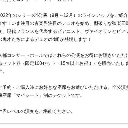
2022年のシリーズ4公演（9月～12月）のラインアップをご紹
ます！いま注目の古楽界注目のデュオを始め、型破りな弦楽四
奏、現代フランスを代表するピアニスト、ヴァイオリンとピア
の鬼才たちによるデュオの4組が登場します！
京都コンサートホールではこれらの公演をお得にお聴きいただ
るセット券（限定100セット・15％以上お得！）を販売いたし
す。
ご予約・ご購入時にお好きな座席をお選びいただける、全公演
通座席「マイシート」制のチケットです。
世界レベルの演奏をご堪能ください。