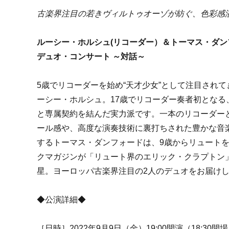
古楽界注目の若きヴィルトゥオーゾが紡ぐ、色彩感
ルーシー・ホルシュ(リコーダー）＆トーマス・ダ
デュオ・コンサート ～対話～
5歳でリコーダーを始め“天才少女”として注目され
ーシー・ホルシュ。17歳でリコーダー奏者初となる
と専属契約を結んだ実力派です。一本のリコーダー
ール感や、高度な演奏技術に裏打ちされた豊かな音
するトーマス・ダンフォードは、9歳からリュートを
クマガジンが「リュート界のエリック・クラプトン
星。ヨーロッパ古楽界注目の2人のデュオをお届け
◆公演詳細◆
［日時］2022年9月9日（金）19:00開演（18:30開