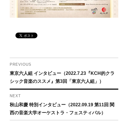
投
PREVIOUS
Previous
東京六人組 インタビュー（2022.7.23『KCH的クラ
稿
post:
シック音楽のススメ』第3回「東京六人組」）
ナ
NEXT
ビ
Next
秋山和慶 特別インタビュー（2022.09.19 第11回 関
ゲ
post:
西の音楽大学オーケストラ・フェスティバル）
ー