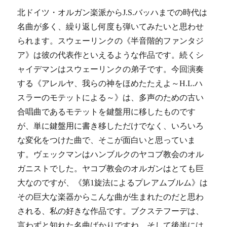
北ドイツ・オルガン楽派からJ.S.バッハまでの時代は
名曲が多く、繰り返し何度も弾いてみたいと思わせ
られます。スウェーリンクの《半音階的ファンタジ
ア》は彼の代表作といえるような作品です。続くシ
ャイデマンはスウェーリンクの弟子です。今回演奏
する《アレルヤ、我らの神をほめたたえよ～H.L.ハ
スラーのモテットによる～》は、多声のための古い
合唱曲であるモテットを鍵盤用に移したものです
が、単に鍵盤用に書き移しただけでなく、いろいろ
な変化をつけた曲で、そこが面白いと思っていま
す。ヴェックマンはハンブルクのヤコブ教会のオル
ガニストでした。ヤコブ教会のオルガンはとても巨
大なのですが、《第1旋法によるプレアムブルム》は
その巨大な楽器からこんな曲が生まれたのだと思わ
される、私の好きな作品です。ブクステフーデは、
言わずと知れた名曲ばかりですね。そして後半には