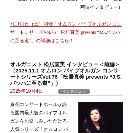
画課インタビュー）
♪11月1日（土）開催「オムロン パイプオルガン コン
サートシリーズVol.76 松居直美 presents “J.S.バッハ
に至る道”」の詳細はこちら！
オルガニスト 松居直美 インタビュー＜前編＞
（2025.11.1 オムロン パイプオルガン コンサ
ートシリーズVol.76「松居直美 presents “J.S.
バッハに至る道”」）
Posted
2025年10月4日
インタビュー
on
京都コンサートホールが誇
る国内最大級のパイプオル
ガンをお楽しみいただける
人気シリーズ「オムロン パ