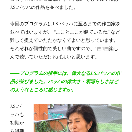
J.S.バッハの作品を並べました。
今回のプログラムはJ.S.バッハに至るまでの作曲家を
並べてはいますが、 “こことここが似ているね” など
難しく捉えていただかなくてよいと思っています。
それぞれが個性的で美しい曲ですので、1曲1曲楽し
んで聴いていただければよいと思います。
――プログラムの後半には、偉大なるJ.S.バッハの作
品が並びました。バッハの偉大さ・素晴らしさはど
のようなところに感じますか。
J.S.バ
ッハも
初期か
ら後期