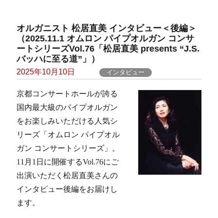
オルガニスト 松居直美 インタビュー＜後編＞
（2025.11.1 オムロン パイプオルガン コンサ
ートシリーズVol.76「松居直美 presents “J.S.
バッハに至る道”」）
Posted
2025年10月10日
インタビュー
on
京都コンサートホールが誇る
国内最大級のパイプオルガン
をお楽しみいただける人気シ
リーズ「オムロン パイプオル
ガン コンサートシリーズ」。
11月1日に開催するVol.76にご
出演いただく松居直美さんの
インタビュー後編をお届けし
ます。