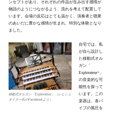
ンセプトがあり、それぞれの作品が生み出す感情が
物語のようにつながるよう、流れを考えて配置して
います。会場の反応はとても温かく、演奏者と聴衆
のあいだに豊かな感情が生まれ、特別な体験となり
ました。
自宅では、私
が自ら設計し
た移動式オル
ガン「
Explorateur
」
※
の音楽的な可
能性を探って
います。この
移動式オルガン「Explorateur」（レヒシュ
タイナー氏のFacebookより）
楽器は、各パ
イプの風圧を