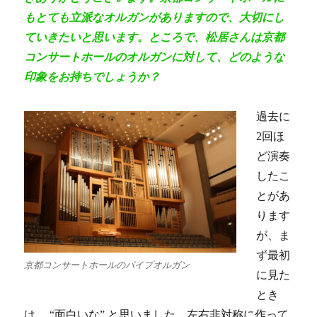
もとても立派なオルガンがありますので、大切にし
ていきたいと思います。ところで、松居さんは京都
コンサートホールのオルガンに対して、どのような
印象をお持ちでしょうか？
過去に
2回ほ
ど演奏
したこ
とがあ
ります
が、ま
ず最初
京都コンサートホールのパイプオルガン
に見た
とき
は、 “面白いな” と思いました。左右非対称に作って