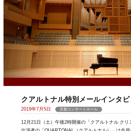
クアルトナル特別メールインタビ
Posted
2019年7月5日
京都コンサートホール
on
12月21日（土）午後2時開催の「クアルトナル ク
出演者の「QUARTONAL（クアルトナル）」は