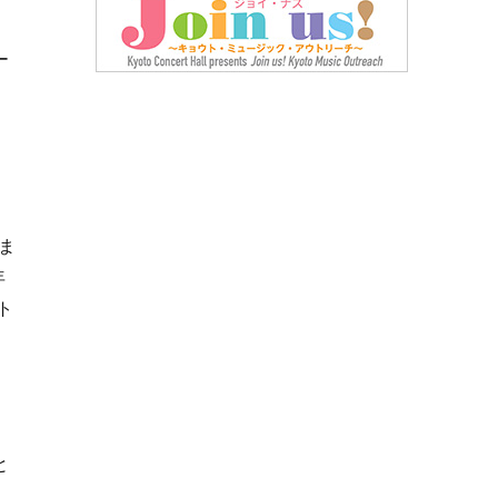
は
ー
ま
年
ト
と
ナ