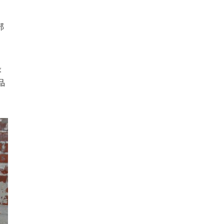
部
最
品