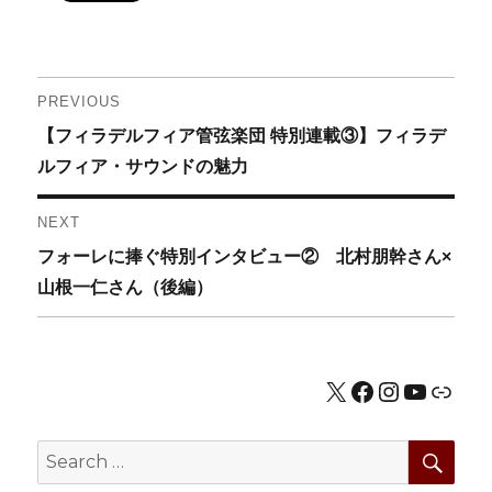
投
PREVIOUS
Previous
【フィラデルフィア管弦楽団 特別連載③】フィラデ
稿
post:
ルフィア・サウンドの魅力
ナ
NEXT
ビ
Next
フォーレに捧ぐ特別インタビュー② 北村朋幹さん×
ゲ
post:
山根一仁さん（後編）
ー
シ
X
Facebook
Instagram
YouTub
公式HP
ョ
SEA
Search
ン
for: