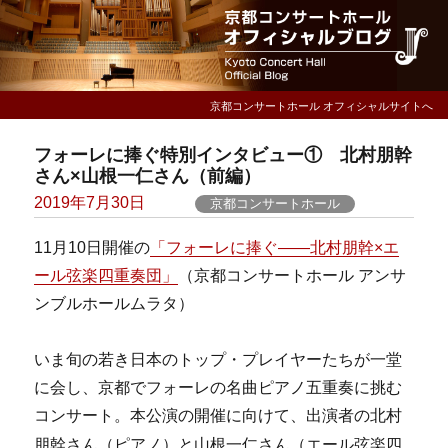
京都コンサートホール オフィシャルサイトへ
フォーレに捧ぐ特別インタビュー① 北村朋幹
さん×山根一仁さん（前編）
Posted
2019年7月30日
京都コンサートホール
on
11月10日開催の
「フォーレに捧ぐ――北村朋幹×エ
ール弦楽四重奏団」
（京都コンサートホール アンサ
ンブルホールムラタ）
いま旬の若き日本のトップ・プレイヤーたちが一堂
に会し、京都でフォーレの名曲ピアノ五重奏に挑む
コンサート。本公演の開催に向けて、出演者の北村
さん
朋幹さん（ピアノ）と山根一仁
（エール弦楽四