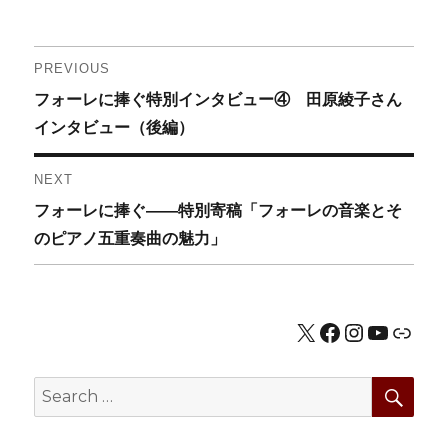
投
PREVIOUS
Previous
フォーレに捧ぐ特別インタビュー④ 田原綾子さん
稿
post:
インタビュー（後編）
ナ
NEXT
ビ
Next
フォーレに捧ぐ――特別寄稿「フォーレの音楽とそ
ゲ
post:
のピアノ五重奏曲の魅力」
ー
シ
X
Facebook
Instagram
YouTub
公式HP
ョ
SEA
Search
ン
for: