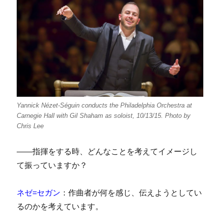
Yannick Nézet-Séguin conducts the Philadelphia Orchestra at
Carnegie Hall with Gil Shaham as soloist, 10/13/15. Photo by
Chris Lee
――指揮をする時、どんなことを考えてイメージし
て振っていますか？
ネゼ=セガン
：作曲者が何を感じ、伝えようとしてい
るのかを考えています。