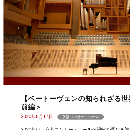
【ベートーヴェンの知られざる世界
前編＞
Posted
2020年8月17日
京都コンサートホール
on
2020年は、京都コンサートホールが開館25周年を