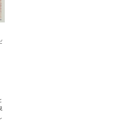
だ
と
現
し