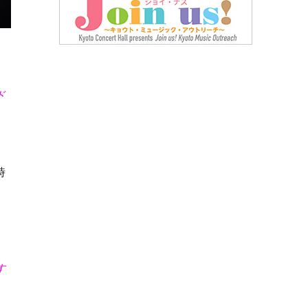
ド
時
す