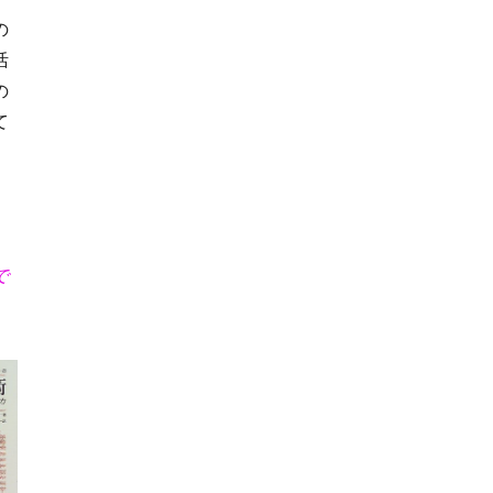
の
活
の
て
で