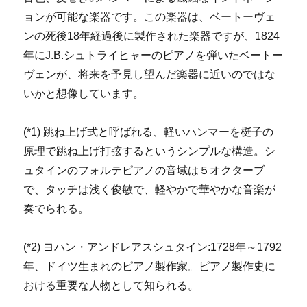
ョンが可能な楽器です。この楽器は、ベートーヴェ
ンの死後18年経過後に製作された楽器ですが、1824
年にJ.B.シュトライヒャーのピアノを弾いたベートー
ヴェンが、将来を予見し望んだ楽器に近いのではな
いかと想像しています。
(*1) 跳ね上げ式と呼ばれる、軽いハンマーを梃子の
原理で跳ね上げ打弦するというシンプルな構造。シ
ュタインのフォルテピアノの音域は５オクターブ
で、タッチは浅く俊敏で、軽やかで華やかな音楽が
奏でられる。
(*2) ヨハン・アンドレアスシュタイン:1728年～1792
年、ドイツ生まれのピアノ製作家。ピアノ製作史に
おける重要な人物として知られる。