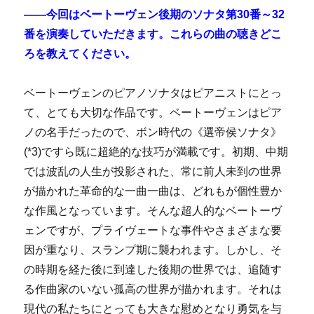
――今回はベートーヴェン後期のソナタ第30番～32
番を演奏していただきます。これらの曲の聴きどこ
ろを教えてください。
ベートーヴェンのピアノソナタはピアニストにとっ
て、とても大切な作品です。ベートーヴェンはピア
ノの名手だったので、ボン時代の《選帝侯ソナタ》
(*3)ですら既に超絶的な技巧が満載です。初期、中期
では波乱の人生が投影された、常に前人未到の世界
が描かれた革命的な一曲一曲は、どれもが個性豊か
な作風となっています。そんな超人的なベートーヴ
ェンですが、プライヴェートな事件やさまざまな要
因が重なり、スランプ期に襲われます。しかし、そ
の時期を経た後に到達した後期の世界では、追随す
る作曲家のいない孤高の世界が描かれます。それは
現代の私たちにとっても大きな慰めとなり勇気を与