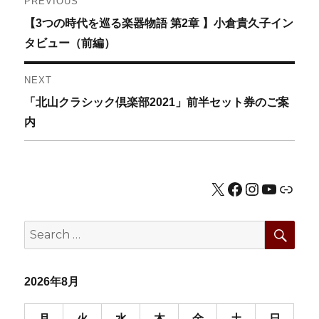
PREVIOUS
Previous
【3つの時代を巡る楽器物語 第2章 】小倉貴久子イン
稿
post:
タビュー（前編）
ナ
NEXT
ビ
Next
「北山クラシック倶楽部2021」前半セット券のご案
ゲ
post:
内
ー
シ
X
Facebook
Instagram
YouTub
公式HP
ョ
SEA
Search
ン
for:
2026年8月
月
火
水
木
金
土
日