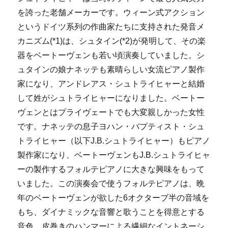
を誇った老舗メーカーです。ウィーン式アクション
というドイツ系列の作曲家たちに支持された発音メ
カニズム(*1)は、シュタイン(*2)が発明して、その楽
器をベートーヴェンも若い頃演奏していました。シ
ュタインの娘ナネッテも素晴らしい女流ピアノ製作
家になり、アンドレアス・シュトライヒャーと結婚
して姓がシュトライヒャーになりました。ベートー
ヴェンとはプライヴェートでも大変親しかった女性
です。ナネッテの息子ヨハン・バプティスト・シュ
トライヒャー（以下J.B.シュトライヒャー）もピアノ
製作家になり、ベートーヴェンもJ.B.シュトライヒャ
ーの製作するフォルテピアノに大きな興味をもって
いました。この演奏会で使うフォルテピアノは、晩
年のベートーヴェンが欲した6オクターブ半の音域を
もち、ダイナミックな音響と歌うことを得意とする
音色、皮巻きのハンマーによる繊細なイントネーシ