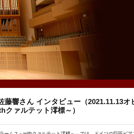
響さん インタビュー（2021.11.13オ
thクァルテット澪標～）
ブラームス～withクァルテット澪標～」では、ドイツの巨匠ピア