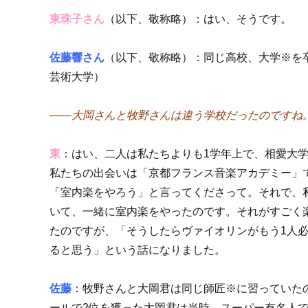
東珠子さん
（以下、敬称略）：はい、そうです。
佐藤響さん
（以下、敬称略）：同じ高校、大学※を
芸術大学）
――大岡さんと牧野さんは違う学校だったのですね
東
：はい、二人は私たちよりも1学年上で、相愛大
私たちの出会いは「京都フランス音楽アカデミー」
「室内楽をやろう」と言ってくださって。それで、
いて、一緒に室内楽をやったのです。それがすごく
たのですが、「そうしたらヴァイオリンがもう1人
ると思う」という話になりました。
佐藤
：牧野さんと大岡君は同じ師匠※に習っていた
ールで2位を獲った大岡君は当時、スーパー有名人