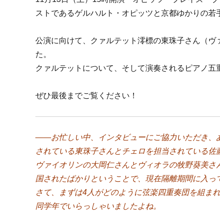
ストであるゲルハルト・オピッツと京都ゆかりの若
公演に向けて、クァルテット澪標の東珠子さん（ヴ
た。
クァルテットについて、そして演奏されるピアノ五
ぜひ最後までご覧ください！
――お忙しい中、インタビューにご協力いただき、
されている東珠子さんとチェロを担当されている佐
ヴァイオリンの大岡仁さんとヴィオラの牧野葵美さ
国されたばかりということで、現在隔離期間に入っ
さて、まずは4人がどのように弦楽四重奏団を組ま
同学年でいらっしゃいましたよね。