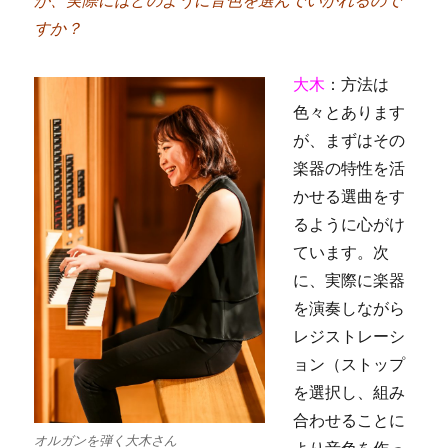
が、実際にはどのように音色を選んでいかれるので
すか？
大木
：方法は
色々とあります
が、まずはその
楽器の特性を活
かせる選曲をす
るように心がけ
ています。次
に、実際に楽器
を演奏しながら
レジストレーシ
ョン（ストップ
を選択し、組み
合わせることに
オルガンを弾く大木さん