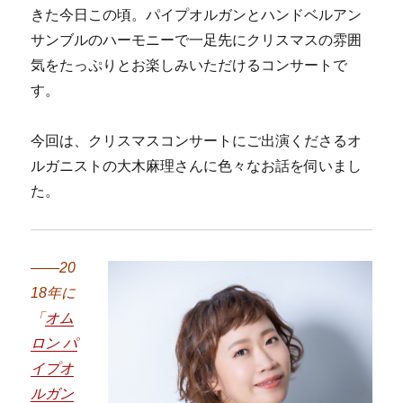
きた今日この頃。パイプオルガンとハンドベルアン
サンブルのハーモニーで一足先にクリスマスの雰囲
気をたっぷりとお楽しみいただけるコンサートで
す。
今回は、クリスマスコンサートにご出演くださるオ
ルガニストの大木麻理さんに色々なお話を伺いまし
た。
――20
18年に
「
オム
ロン パ
イプオ
ルガン