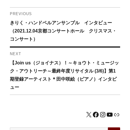
投
PREVIOUS
Previous
きりく・ハンドベルアンサンブル インタビュー
稿
post:
（2021.12.04京都コンサートホール クリスマス・
ナ
コンサート）
ビ
NEXT
ゲ
Next
【Join us（ジョイナス）！～キョウト・ミュージッ
post:
ク・アウトリーチ～最終年度リサイタル (3/6)】第1
ー
期登録アーティスト＊田中咲絵（ピアノ）インタビ
シ
ュー
ョ
ン
X
Facebook
Instagram
YouTub
公式HP
SEA