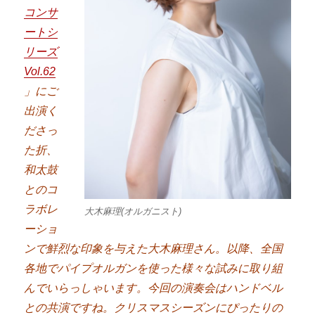
コンサ
ートシ
リーズ
Vol.62
」にご
出演く
だ
さっ
た折、
和太鼓
とのコ
ラボレ
大木麻理(オルガニスト)
ーショ
ンで鮮烈な印象を与えた大木麻理さん。以降、全国
各地でパイプオルガンを使った様々な試みに取り組
んでいらっしゃいます。
今回の演奏会はハンドベル
との共演ですね。クリスマスシーズンにぴったりの