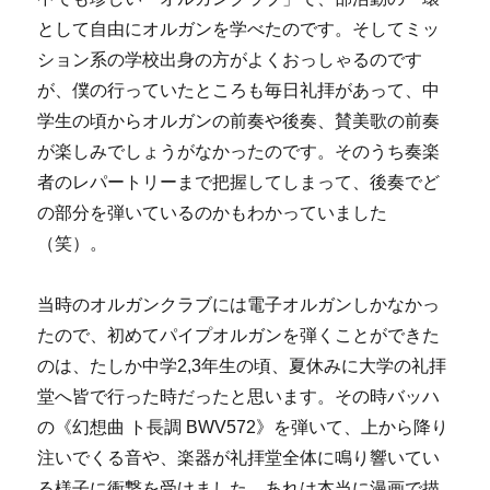
として自由にオルガンを学べたのです。そしてミッ
ション系の学校出身の方がよくおっしゃるのです
が、僕の行っていたところも毎日礼拝があって、中
学生の頃からオルガンの前奏や後奏、賛美歌の前奏
が楽しみでしょうがなかったのです。そのうち奏楽
者のレパートリーまで把握してしまって、後奏でど
の部分を弾いているのかもわかっていました
（笑）。
当時のオルガンクラブには電子オルガンしかなかっ
たので、初めてパイプオルガンを弾くことができた
のは、たしか中学2,3年生の頃、夏休みに大学の礼拝
堂へ皆で行った時だったと思います。その時バッハ
の《幻想曲 ト長調 BWV572》を弾いて、上から降り
注いでくる音や、楽器が礼拝堂全体に鳴り響いてい
る様子に衝撃を受けました。あれは本当に漫画で描