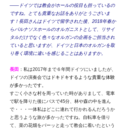
――ドイツでは教会がホールの役目も担っているの
ですね。とても貴重なお話をありがとうございま
す！
長田さんはドイツで留学された後、2018年春か
らパルナソスホールのオルガニストとして、リサイ
タルだけでなく色々なオルガンの企画をご担当され
ていると思いますが、ドイツと日本のオルガンを取
り巻く環境に違いを感じることはありますか。
長田
：私は2017年まで６年間ドイツにいましたが、
ドイツの演奏会では
ドキドキするような貴重な体験
が多かったです。
すごく小さな村を周っていた時がありまして、電車
で駅を降りた後にバスで45分、林や森の中を進ん
で・・・一体私はどこに連れて行かれるんだろうか
と思うような旅が多かったですね。自転車を借り
て、菜の花畑をバーッと走って教会に着いたという