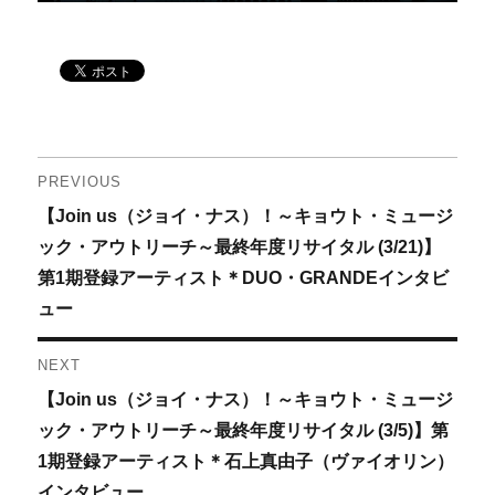
投
PREVIOUS
Previous
【Join us（ジョイ・ナス）！～キョウト・ミュージ
稿
post:
ック・アウトリーチ～最終年度リサイタル (3/21)】
ナ
第1期登録アーティスト＊DUO・GRANDEインタビ
ュー
ビ
ゲ
NEXT
Next
【Join us（ジョイ・ナス）！～キョウト・ミュージ
ー
post:
ック・アウトリーチ～最終年度リサイタル (3/5)】第
シ
1期登録アーティスト＊石上真由子（ヴァイオリン）
インタビュー