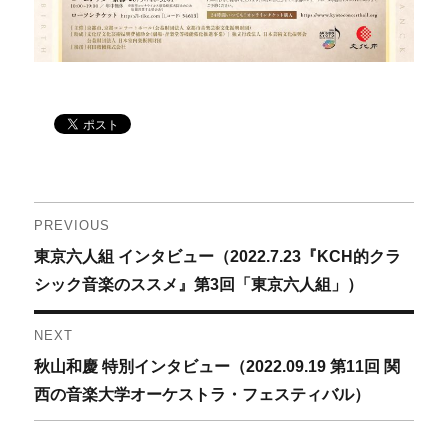
投
PREVIOUS
Previous
東京六人組 インタビュー（2022.7.23『KCH的クラ
稿
post:
シック音楽のススメ』第3回「東京六人組」）
ナ
NEXT
ビ
Next
秋山和慶 特別インタビュー（2022.09.19 第11回 関
ゲ
post:
西の音楽大学オーケストラ・フェスティバル）
ー