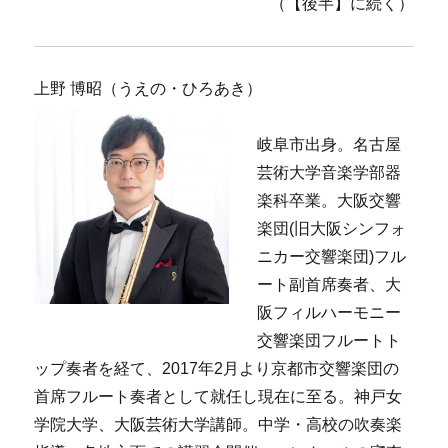
（【後半】に続く）
上野 博昭（うえの・ひろあき）
岐阜市出身。名古屋
芸術大学音楽学部器
楽科卒業。大阪交響
楽団(旧大阪シンフォ
ニカー交響楽団)フル
ート副首席奏者、大
阪フィルハーモニー
交響楽団フルートト
ップ奏者を経て、2017年2月より京都市交響楽団の
首席フルート奏者として就任し現在に至る。神戸女
学院大学、大阪芸術大学講師。中学・高校の吹奏楽