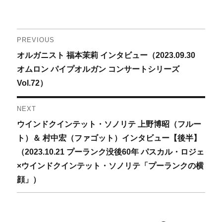
投
PREVIOUS
Previous
オルガニスト 福本茉莉 インタビュー（2023.09.30
稿
post:
オムロン パイプオルガン コンサートシリーズ
ナ
Vol.72）
ビ
NEXT
ゲ
Next
ウインドクインテット・ソノリテ 上野博昭（フルー
post:
ト）＆ 村中宏（ファゴット）インタビュー【後半】
ー
（2023.10.21 プーランク没後60年 パスカル・ロジェ
シ
×ウインドクインテット・ソノリテ「プーランクの横
顔」）
ョ
ン