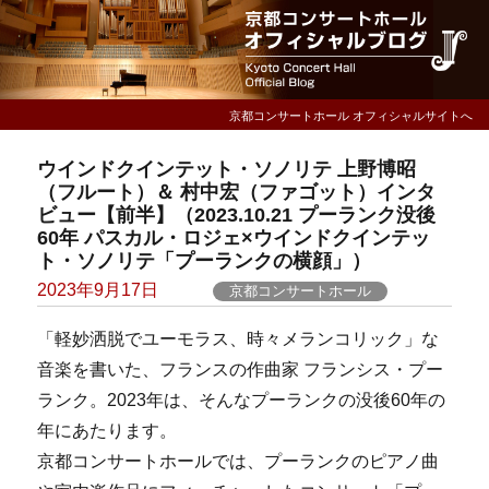
京都コンサートホール オフィシャルサイトへ
ウインドクインテット・ソノリテ 上野博昭
（フルート）＆ 村中宏（ファゴット）インタ
ビュー【前半】（2023.10.21 プーランク没後
60年 パスカル・ロジェ×ウインドクインテッ
ト・ソノリテ「プーランクの横顔」）
Posted
2023年9月17日
京都コンサートホール
on
「軽妙洒脱でユーモラス、時々メランコリック」な
音楽を書いた、フランスの作曲家 フランシス・プー
ランク。2023年は、そんなプーランクの没後60年の
年にあたります。
京都コンサートホールでは、プーランクのピアノ曲