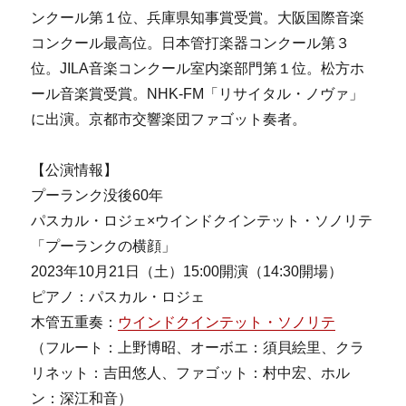
ンクール第１位、兵庫県知事賞受賞。大阪国際音楽
コンクール最高位。日本管打楽器コンクール第３
位。JILA音楽コンクール室内楽部門第１位。松方ホ
ール音楽賞受賞。NHK-FM「リサイタル・ノヴァ」
に出演。京都市交響楽団ファゴット奏者。
【公演情報】
プーランク没後60年
パスカル・ロジェ×ウインドクインテット・ソノリテ
「プーランクの横顔」
2023年10月21日（土）15:00開演（14:30開場）
ピアノ：パスカル・ロジェ
木管五重奏：
ウインドクインテット・ソノリテ
（フルート：上野博昭、オーボエ：須貝絵里、クラ
リネット：吉田悠人、ファゴット：村中宏、ホル
ン：深江和音）