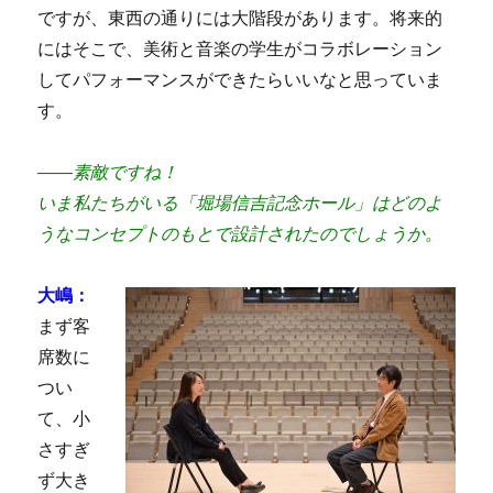
ですが、東西の通りには大階段があります。将来的
にはそこで、美術と音楽の学生がコラボレーション
してパフォーマンスができたらいいなと思っていま
す。
――素敵ですね！
いま私たちがいる「堀場信吉記念ホール」はどのよ
うなコンセプトのもとで設計されたのでしょうか。
大嶋：
まず客
席数に
つい
て、小
さすぎ
ず大き