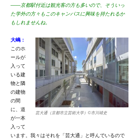
――京都駅付近は観光客の方も多いので、そういっ
た学外の方々もこのキャンパスに興味を持たれるか
もしれませんね。
大嶋：
このホ
ールが
入って
いる建
物と隣
の建物
の間
に、道
芸大通（京都市立芸術大学）©市川靖史
が一本
入って
います。我々はそれを「芸大通」と呼んでいるので