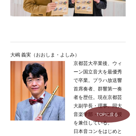
大嶋 義実（おおしま・よしみ）
京都芸大卒業後、ウィ
ーン国立音大を最優秀
で卒業。プラハ放送響
首席奏者、群響第一奏
者を歴任。現在京都芸
大副学長・理事、同大
音楽学部・研究科教授
TOPに戻る
を兼任している。
日本音コンをはじめと