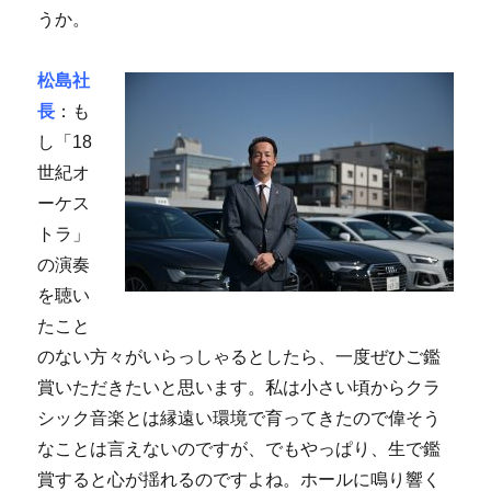
うか。
松島社
長
：も
し「18
世紀オ
ーケス
トラ」
の演奏
を聴い
たこと
のない方々がいらっしゃるとしたら、一度ぜひご鑑
賞いただきたいと思います。私は小さい頃からクラ
シック音楽とは縁遠い環境で育ってきたので偉そう
なことは言えないのですが、でもやっぱり、生で鑑
賞すると心が揺れるのですよね。ホールに鳴り響く