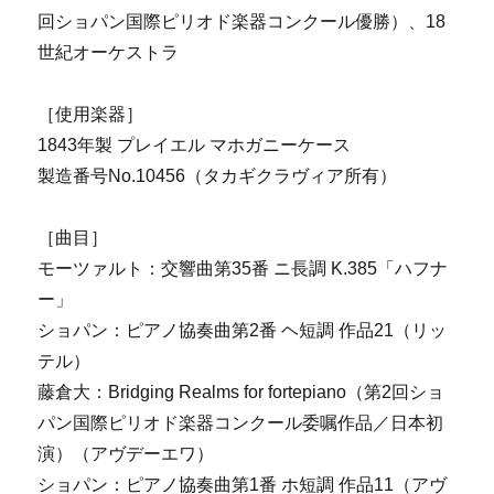
回ショパン国際ピリオド楽器コンクール優勝）、18
世紀オーケストラ
［使用楽器］
1843年製 プレイエル マホガニーケース
製造番号No.10456（タカギクラヴィア所有）
［曲目］
モーツァルト：交響曲第35番 ニ長調 K.385「ハフナ
ー」
ショパン：ピアノ協奏曲第2番 ヘ短調 作品21（リッ
テル）
藤倉大：Bridging Realms for fortepiano（第2回ショ
パン国際ピリオド楽器コンクール委嘱作品／日本初
演）（アヴデーエワ）
ショパン：ピアノ協奏曲第1番 ホ短調 作品11（アヴ