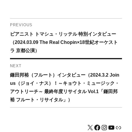
投
PREVIOUS
Previous
ピアニスト トマシュ・リッテル 特別インタビュー
稿
post:
（2024.03.09 The Real Chopin×18世紀オーケスト
ナ
ラ 京都公演）
ビ
NEXT
ゲ
Next
鎌田邦裕（フルート）インタビュー（2024.3.2 Join
post:
us（ジョイ・ナス）！～キョウト・ミュージック・
ー
アウトリーチ～ 最終年度リサイタル Vol.1「鎌田邦
シ
裕 フルート・リサイタル」）
ョ
ン
X
Facebook
Instagram
YouTub
公式HP