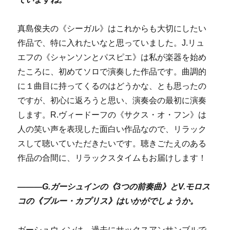
真島俊夫の《シーガル》はこれからも大切にしたい
作品で、特に入れたいなと思っていました。J.リュ
エフの《シャンソンとパスピエ》は私が楽器を始め
たころに、初めてソロで演奏した作品です。曲調的
に１曲目に持ってくるのはどうかな、とも思ったの
ですが、初心に返ろうと思い、演奏会の最初に演奏
します。R.ヴィードーフの《サクス・オ・フン》は
人の笑い声を表現した面白い作品なので、リラック
スして聴いていただきたいです。聴きごたえのある
作品の合間に、リラックスタイムもお届けします！
―――G.ガーシュインの《3つの前奏曲》とV.モロス
コの《ブルー・カプリス》はいかがでしょうか。
ガーシュウィンは、過去にサックスアンサンブルで