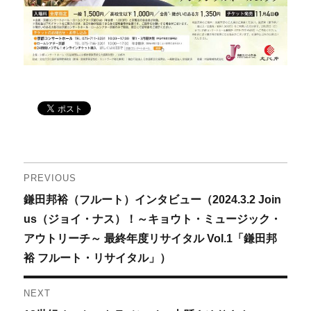
投
PREVIOUS
Previous
鎌田邦裕（フルート）インタビュー（2024.3.2 Join
稿
post:
us（ジョイ・ナス）！～キョウト・ミュージック・
ナ
アウトリーチ～ 最終年度リサイタル Vol.1「鎌田邦
裕 フルート・リサイタル」）
ビ
ゲ
NEXT