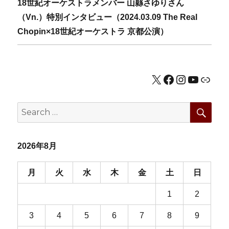
Next
18世紀オーケストラメンバー 山縣さゆりさん
ー
post:
（Vn.）特別インタビュー（2024.03.09 The Real
シ
Chopin×18世紀オーケストラ 京都公演）
ョ
ン
X
Facebook
Instagram
YouTub
公式HP
SEA
Search
for:
2026年8月
月
火
水
木
金
土
日
1
2
3
4
5
6
7
8
9