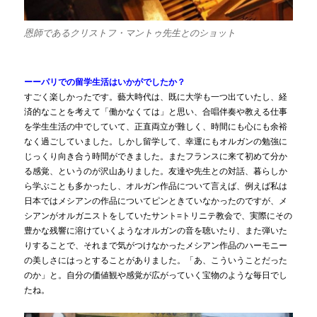
恩師であるクリストフ・マントゥ先生とのショット
ーーパリでの留学生活はいかがでしたか？
すごく楽しかったです。藝大時代は、既に大学も一つ出ていたし、経
済的なことを考えて「働かなくては」と思い、合唱伴奏や教える仕事
を学生生活の中でしていて、正直両立が難しく、時間にも心にも余裕
なく過ごしていました。しかし留学して、幸運にもオルガンの勉強に
じっくり向き合う時間ができました。またフランスに来て初めて分か
る感覚、というのが沢山ありました。友達や先生との対話、暮らしか
ら学ぶことも多かったし、オルガン作品について言えば、例えば私は
日本ではメシアンの作品についてピンときていなかったのですが、メ
シアンがオルガニストをしていたサント=トリニテ教会で、実際にその
豊かな残響に溶けていくようなオルガンの音を聴いたり、また弾いた
りすることで、それまで気がつけなかったメシアン作品のハーモニー
の美しさにはっとすることがありました。「あ、こういうことだった
のか」と。自分の価値観や感覚が広がっていく宝物のような毎日でし
たね。