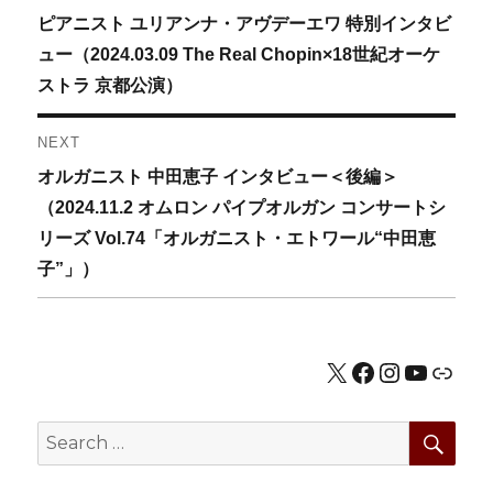
Previous
ピアニスト ユリアンナ・アヴデーエワ 特別インタビ
稿
post:
ュー（2024.03.09 The Real Chopin×18世紀オーケ
ナ
ストラ 京都公演）
ビ
NEXT
ゲ
Next
オルガニスト 中田恵子 インタビュー＜後編＞
post:
（2024.11.2 オムロン パイプオルガン コンサートシ
ー
リーズ Vol.74「オルガニスト・エトワール“中田恵
シ
子”」）
ョ
ン
X
Facebook
Instagram
YouTub
公式HP
SEA
Search
for: