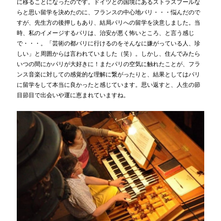
に移ることになったのです。ドイツとの国境にあるストラスブールな
らと思い留学を決めたのに、フランスの中心地パリ・・・悩んだので
すが、先生方の後押しもあり、結局パリへの留学を決意しました。当
時、私のイメージするパリは、治安が悪く怖いところ、と言う感じ
で・・・。「芸術の都パリに行けるのをそんなに嫌がっている人、珍
しい」と周囲からは言われていました（笑）。しかし、住んでみたら
いつの間にかパリが大好きに！またパリの空気に触れたことが、フラ
ンス音楽に対しての感覚的な理解に繋がったりと、結果としてはパリ
に留学をして本当に良かったと感じています。思い返すと、人生の節
目節目で出会いや運に恵まれていますね。