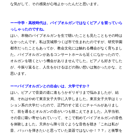
な気がして、その感覚が心地よかったんだと思います。
ーー中学・高校時代は、パイプオルガンではなくピアノを習っていら
っしゃったのですね。
はい、本物のパイプオルガンを生で聴いたことも見たこともその時は
なかったんです。私は茨城県つくば市で生まれたのですが、研究学園
都市だったこともあってか、教会文化には触れる機会がなく育ちまし
た。パイプオルガンがあるコンサートホールも近くになかったので、
オルガンを聴くという機会がありませんでした。ピアノも好きでした
が、今振り返ると、人生をかけるほどの熱い想いは無かったかな、と
思います。
ーーパイプオルガンとの出会いは、大学ですか？
はい。ピアノで音楽の道に進もうかギリギリまで悩みましたが、結
局、それはやめて東京女子大学に入学しました。東京女子大学はミッ
ション系の大学だったので、正門のすぐ近くにチャペルがありまし
て、前を通るとオルガンの音がいつも聴こえてきました。入学当初、
その音に吸い寄せられていって、そこで初めてパイプオルガンの音色
を体験しました。天井から降り注ぐような音色を聴き「これは私が
昔、バッハを弾きたいと思っていた楽器ではないか！？？」と衝撃を