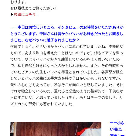
おります。
ぜひ最後までご覧ください！
▶
後編はコチラ
ーー本日はお忙しいところ、インタビューのお時間をいただきありが
とうございます。中田さんは昔からバッハがお好きだったとお聞きし
ました。なぜバッハに魅了されましたか？
何故でしょう。小さい頃からバッハに惹かれていましたね。本能的な
もので、あまり理由を考えたことはないのですが、姉もピアノを習っ
ていて、やはりバッハが好きで練習しているのをよく聴いていたの
で、私も自然と好きになったのかもしれません。また、その当時習っ
ていたピアノの先生もバッハを得意とされていました。各声部が独立
しているバッハの曲に苦手意識を持つ子は多いかもしれないですが、
先生のおかげもあってか、私はそこが面白いと感じていました。それ
ぞれが独立しているのに、重なると必然のように芸術的で、子供なが
らにすごいな、と思っていました（笑）。あとはテーマの美しさ、リ
ズミカルな部分にも惹かれていました。
ーー小さ
い頃は、
電子キー