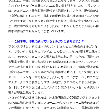
ラムには、一曲、現代曲を入れることになっており、フランスで活躍
されているベルギー出身のメルニエ 氏の曲を弾きました。フランスで
は、オルガニスト兼作曲家が現代でも活躍されていたり、現代曲がよ
り身近に感じられました。日本では現代曲を弾く機会はほとんどなか
ったのですが、今もオルガン曲が生まれ続ける環境の中で弾いてみる
と、現代曲の見え方も変わりましたね。これからもどんどん新しい作
曲家の作品に取り組みたいと思っています。
ーーご留学中、印象に残っているオルガンはありますか？
フランスですと、例えばパリのサン=シュルピュス教会のオルガンな
ど、フランクも愛したカヴァイエ=コル製のオルガンが至る所に残って
おり、そのシンフォニックな響きは本当に魅力的でしたね。石造りの
大聖堂で降り注ぐ音に包み込まれる感覚は忘れられません。ステンド
グラスが光に反射して映り変わる美しい色彩の様に、芳醇な響きが移
り変わるんです。フランスの作品を演奏する時には、そこで得たイン
スピレーションを日本でも活かしたいと思っています。パリ以外では
マスタークラスに参加したロワール地方、ブロワのカテドラルにあ
る、同じくロマン派に適したメルクラン製のオルガンも、その美しい
響きが印象に残っています。
バロック時代の楽器であれば、鈴木雅明先生のCD録音のアシスタント
のために訪れたオランダのフローニンゲンのマティーニ教会のオルガ
ンが素晴らしかったです。ヨーロッパは陸続きなので、電車移動で他