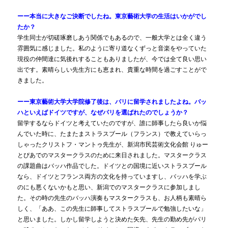
ーー本当に大きなご決断でしたね。東京藝術大学の生活はいかがでし
たか？
学生同士が切磋琢磨しあう関係でもあるので、一般大学とは全く違う
雰囲気に感じました。私のように寄り道なくずっと音楽をやっていた
現役の仲間達に気後れすることもありましたが、今では全て良い思い
出です。素晴らしい先生方にも恵まれ、貴重な時間を過ごすことがで
きました。
ーー東京藝術大学大学院修了後は、パリに留学されましたよね。バッ
ハといえばドイツですが、なぜパリを選ばれたのでしょうか？
留学するならドイツと考えていたのですが、誰に師事したら良いか悩
んでいた時に、たまたまストラスブール（フランス）で教えていらっ
しゃったクリストフ・マントゥ先生が、新潟市民芸術文化会館 りゅー
とぴあでのマスタークラスのために来日されました。マスタークラス
の課題曲はバッハ作品でした。ドイツとの国境に近いストラスブール
なら、ドイツとフランス両方の文化を持っていますし、バッハを学ぶ
のにも悪くないかもと思い、新潟でのマスタークラスに参加しまし
た。その時の先生のバッハ演奏もマスタークラスも、お人柄も素晴ら
しく、「ああ、この先生に師事してストラスブールで勉強したいな」
と思いました。しかし留学しようと決めた矢先、先生の勤め先がパリ