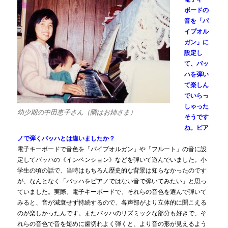
ボードの
音を「パ
イプオル
ガン」に
設定し
て、バッ
ハを弾い
て楽しん
でいらっ
しゃった
幼少期の中田恵子さん（隣はお姉さま）
そうです
ね。ピア
ノで弾くバッハとは違いましたか？
電子キーボードで音色を「パイプオルガン」や「フルート」の音に設
定してバッハの《インベンション》などを弾いて遊んでいました。小
学生の頃の話で、当時はもちろん歴史的な背景は知らなかったのです
が、なんとなく「バッハをピアノではない音で弾いてみたい」と思っ
ていました。実際、電子キーボードで、それらの音色を選んで弾いて
みると、音が減衰せず持続するので、各声部がより立体的に聞こえる
のが楽しかったんです。またバッハのリズミックな部分も好きで、そ
れらの音色で音を短めに歯切れよく弾くと、より音の形が見えるよう