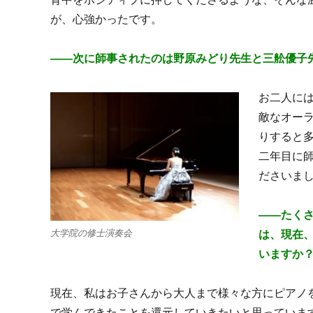
が、心強かったです。
――次に師事されたのは野原みどり先生と三舩優子
お二人に
敵なオー
りすると
二年目に
ださいま
――たく
大学院の修士演奏会
は、現在
いますか
現在、私はお子さんから大人まで様々な方にピアノ
で学んできたことを還元していきたいと思っていま