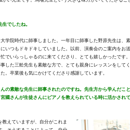
先生でしたね。
は大学院時代に師事しました。一年目に師事した野原先生は、
ラに
いつもドキドキしていました。以前、演奏会の
ご案内をお
多忙でいらっしゃるのに来てくださり、とても嬉しかったです
師事した三
舩
先生も素敵な方で、とても
親身に
レッスンをして
した。
卒業後も気にかけてくださり感謝しています。
さんの素敵な先生に師事されたのですね。先生方から学んだこ
、宮國さんが生徒さんにピアノを教えられている時に活かされ
？
を教えていますが、自分がこれま
す。そうすることによって、自分