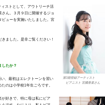
ーティストとして、アウトリーチ活
菜さん。３月９日に開催するジョ
タビューを実施いたしました。宮
！
だきました。是非ご覧くださ
い！
ましたか？
第3期登録アーティス
通い、最初はエレクトーンを習い
ピアニスト 宮國香菜さん
めたのは小学校1年生ごろです。
楽が好きで、特に母は私にピア
ようです。なにより、私もピア