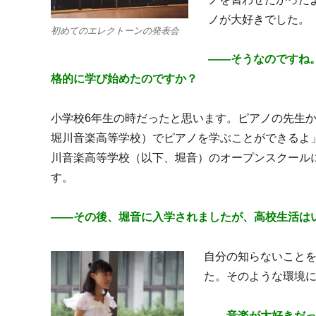
ノが大好きでした。
初めてのエレクトーンの発表会
――そうなのですね
格的に学び始めたのですか？
小学校6年生の時だったと思
い
ます。
ピアノの先生
堀川音楽高等学校）でピアノを学ぶことができるよ
川音楽高等学校（以下、堀音）のオープンスクール
す。
――そ
の後、堀音に入学されましたが、高校生活は
自分の知らないこと
た。そのような環境
――音楽が大好きだ