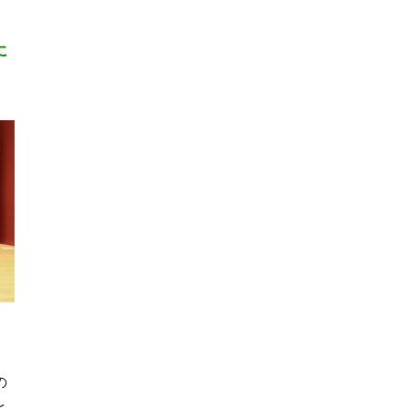
に
の
と