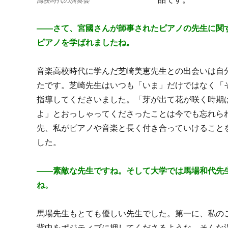
高校時代の演奏会
――
さて、宮國さんが師事されたピアノ
の先生
に関
ピアノを学ばれましたね。
音楽高校時代に学んだ芝崎美恵先生との出会
いは自
たです。芝崎先生はいつも「いま」だけではなく「
指導してくださいました。「芽が出て花が咲く時期
よ」とおっしゃってくださったことは今でも忘れら
先、私がピアノや音楽と長く付き合っていけること
した。
――素敵な先生ですね
。そして大学では馬場和代先
ね。
馬場先生もとても優しい先生でし
た。第一に、私の
背中をポジティブに押してくださるよ
うな、そんな