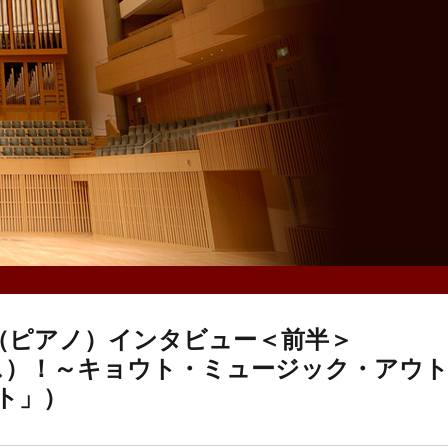
菜（ピアノ）インタビュー＜前半＞
ョイ・ナス）！～キョウト・ミュージック・アウ
ト」）