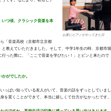
。
いつ頃、クラシック音楽を本
お家にピアノがやってきた日
から「音楽高校（京都市立京都
」と教えていただきました。そして、中学1年生の時、京都市
に行った際に、「ここで音楽を学びたい！」とピンと来たので
いかがでしたか。
をいっぱい知っている友人
がいて、音楽の話をず
っとしていま
に身を置く
ことができて、本当に嬉しくて仕方がなかったです
ったのですね。
高
校生活で印象に残っている思い出はあります