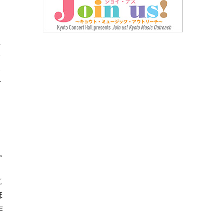
生
今
い
す
。
。
こ
ほ
作