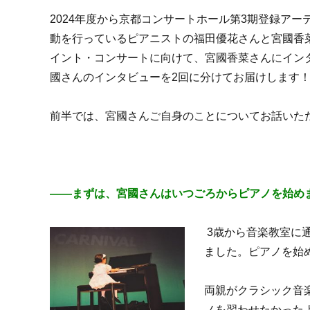
on
2024年度から京都コンサートホール第3期登録ア
動を行っているピアニストの福田優花さんと宮國香
イント・コンサートに向けて、宮國香菜さんにイン
國さんのインタビューを2回に分けてお届けします
前半
では、宮國さんご自身のことについてお話いた
――まずは、宮國さんはいつごろからピアノを始め
3歳から音楽教室に
ました。ピアノ
を
始
両親がクラシック音
ノを習わせたかっ
た