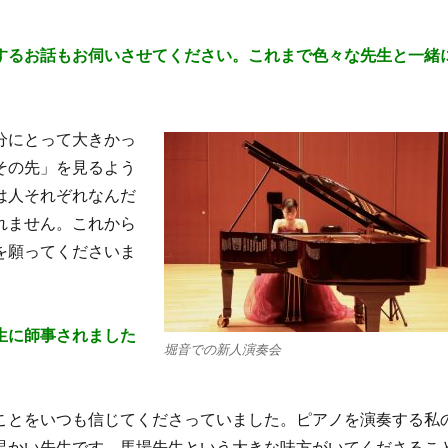
するお話もお伺いさせてください。これまで色々な先生と一緒
分にとって大きかっ
その先」を見るよう
は人それぞれなんだ
れません。これから
を願ってくださ
いま
生に師事さ
れました
堀音での新人演奏会
ことをいつも信じて
くださっていました。ピアノを演奏する私
温かい先生です。馬場先生という大きな味方がいてくださるこ