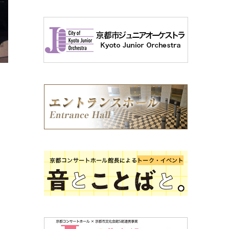
堀
し
。