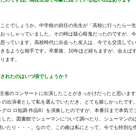
たことでしょうか
。中学校の担任の先生が「高校に行ったら一
とおっしゃっていました。その時は疑心暗鬼だったのですが、
と思っています。
高校時代に出会った友人は、今でも交流し
て
きるような相手です。卒業後、10年ほど経ちますが、会えば
戻ります。
指されたのはいつ頃
でしょうか？
校主催のコンサートに出演したことがきっかけだ
ったと
思います
トの出演者として私を選んでいただき、とても嬉しかったです
グロ ロ
短調 作品8》を演奏したのですが、本番日まで本気で
ました。図書館でシューマンについて調べたり、シューマンの
聴いたり・・・。なので、この曲は私にとって、今でも特別な