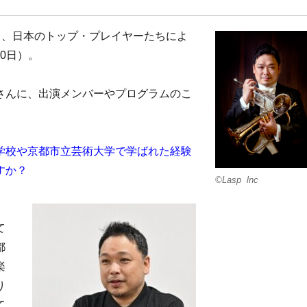
くる、日本のトップ・プレイヤーたちによ
30日）。
さんに、出演メンバーやプログラムのこ
学校や京都市立芸術大学で学ばれた経験
すか？
©Lasp lnc
て
都
楽
り
て