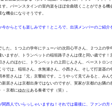
ます。バーンスタインの室内楽をほぼ全曲聴くことができる機
重な機会になりそうです。
か今からとても楽しみです！
ところで、出演メンバーのご紹介
でした。１つ上の学年にテューバの次田心平さん、２つ上の学
違いますが、トランペットの稲垣路子さんは僕と同い歳です！
田さんのほかに、トランペットの上田じんさん、ベーストロン
くりでは、稲垣さん、水無瀬さん、小西さん、そして打楽器の
岡本哲さんは「元」京響組です。こうやって見てみると、みん
の新居さんは京都出身ではないのですが、実家が京都のお隣の
・・京都に
ゆかり
ある奏者です（笑）。
が関西人でいらっしゃいますね！
それでは最後に、ファンの方