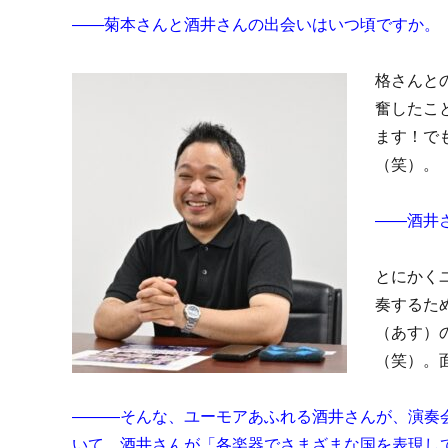
――菊本さんと酒井さんの出会いはいつ頃ですか。
格さんと
奮したこ
ます！で
（笑）。
――酒井
とにかく
奏するた
（あす）の
（笑）。
―――そんな、ユーモアあふれる酒井さんが、演奏会
いて、酒井さんが「各楽器でさまざまな国を表現し