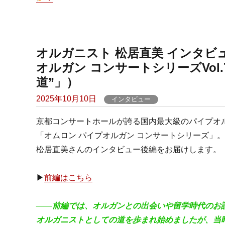
オルガニスト 松居直美 インタビュー
オルガン コンサートシリーズVol.76
道”」）
Posted
2025年10月10日
インタビュー
on
京都コンサートホールが誇る国内最大級のパイプオ
「オムロン パイプオルガン コンサートシリーズ」。11
松居直美さんのインタビュー後編をお届けします。
▶
前編はこちら
――前編では、オルガンとの出会いや留学時代のお
オルガニストとしての道を歩まれ始めましたが、当