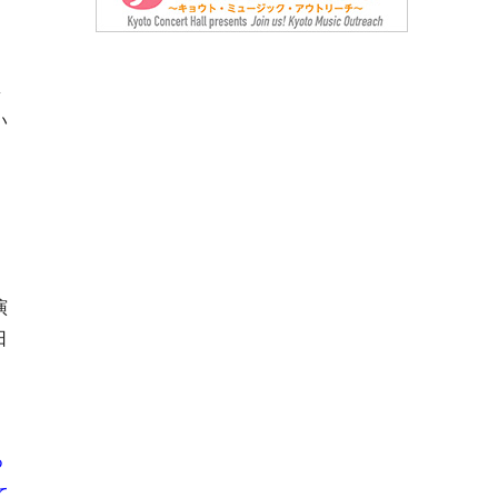
興
い
演
日
つ
て