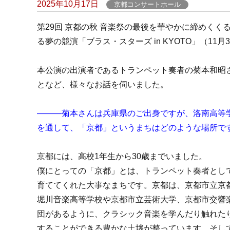
Posted
2025年10月17日
京都コンサートホール
on
第29回 京都の秋 音楽祭の最後を華やかに締めく
る夢の競演「ブラス・スターズ in KYOTO」（11月
本公演の出演者であるトランペット奏者の菊本和昭
となど、様々なお話を伺いました。
―――菊本さんは兵庫県のご出身ですが、洛南高等
を通して、「京都」というまちはどのような場所で
京都には、高校1年生から30歳までいました。
僕にとっての「京都」とは、トランペット奏者とし
育ててくれた大事なまちです。京都は、京都市立京
堀川音楽高等学校や京都市立芸術大学、京都市交響
団があるように、クラシック音楽を学んだり触れた
することができる豊かな土壌が整っています。そし