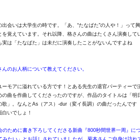
の出会いは大学生の時です。「あ、“たなばた”の人や！」って
とを覚えています。それ以降、格さんの曲はたくさん演奏して
も実は「たなばた」は未だに演奏したことがないんですよね
さんのお人柄について教えてください。
ユーモアに溢れている方です！とある先生の退官パーティーで
めの曲を作曲してくださったのですが、作品のタイトルは「明
歌」。なんとAs（アス）-dur（変イ長調）の曲だったんです
面白いでしょ！
のために書き下ろしてくださる新曲『800秒間世界一周』に
てみたい」とお話しされていましたが、菊本さんご自身は訪れ