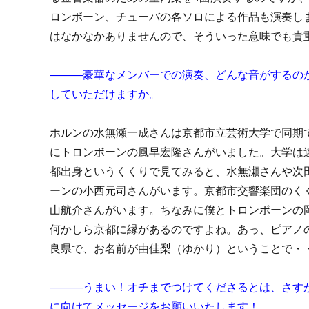
ロンボーン、チューバの各ソロによる作品も演奏し
はなかなかありませんので、そういった意味でも貴
―――豪華なメンバーでの演奏、どんな音がするの
していただけますか。
ホルンの水無瀬一成さんは京都市立芸術大学で同期
にトロンボーンの風早宏隆さんがいました。大学は
都出身というくくりで見てみると、水無瀬さんや次
ーンの小西元司さんがいます。京都市交響楽団のく
山航介さんがいます。ちなみに僕とトロンボーンの
何かしら京都に縁があるのですよね。あっ、ピアノ
良県で、お名前が由佳梨（ゆかり）ということで・
―――うまい！オチまでつけてくださるとは、さす
に向けてメッセージをお願いいたします！