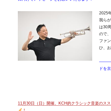
202
我らが
は30
ので、
ファン
ひ、お
―――
ドを京
（2
11月30日（日）開催、KCH的クラシック音楽のススメ
！