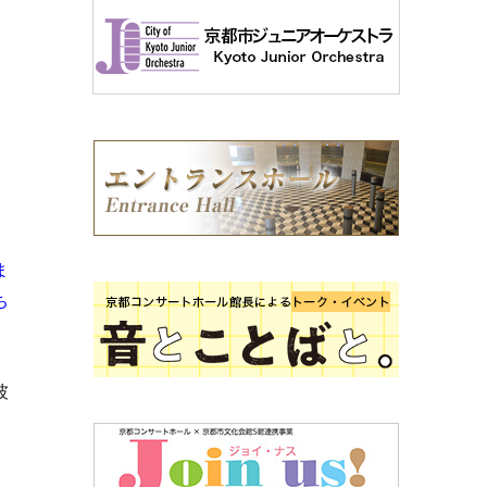
ま
ち
彼
。