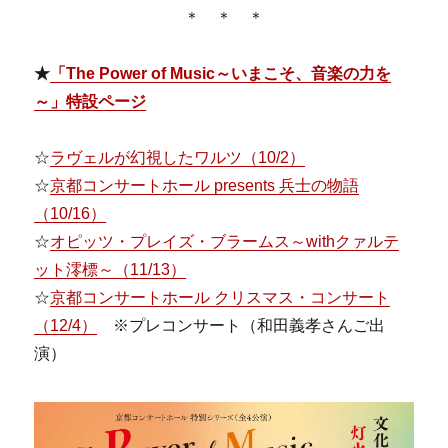
＊ ＊ ＊
★
「The Power of Music～いまこそ、音楽の力を
～」特設ページ
☆
ラヴェルが幻視したワルツ（10/2）
☆
京都コンサートホール presents 兵士の物語
（10/16）
☆
オピッツ・プレイズ・ブラームス～withクァルテ
ット澪標～（11/13）
☆
京都コンサートホール クリスマス・コンサート
（12/4）
※プレコンサート（和田義孝さんご出
演）