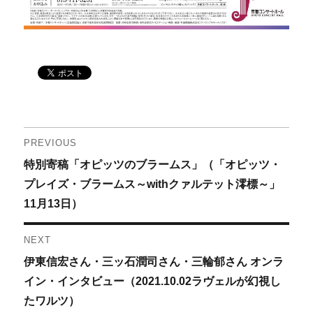
投
PREVIOUS
Previous
特別寄稿「オピッツのブラームス」（「オピッツ・
稿
post:
プレイズ・ブラームス～withクァルテット澪標～」
ナ
11月13日）
ビ
NEXT
ゲ
Next
伊東信宏さん・三ッ石潤司さん・三輪郁さん オンラ
post:
イン・インタビュー（2021.10.02ラヴェルが幻視し
ー
たワルツ）