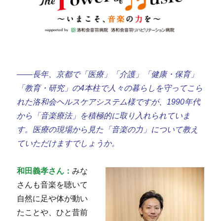
――長年、京都で「医療」「介護」「健康・保育」
「教育・研究」の4本柱で人々の暮らしを守ってこら
れた洛和会ヘルスケアシステム様ですが、1990年代
から「音楽療法」を積極的に取り入れられていま
す。医療の現場から見た「音楽の力」について教え
ていただけますでしょうか。
和田義孝さん：
みな
さんも音楽を聴いて
自然に足や体が動い
たことや、ひと昔前