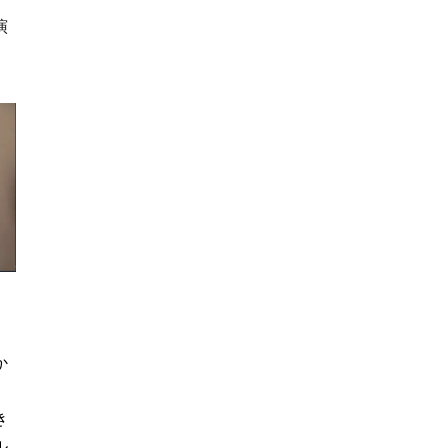
演
か
。
き
ル