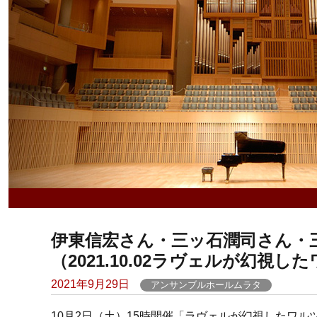
伊東信宏さん・三ッ石潤司さん・
（2021.10.02ラヴェルが幻視し
Posted
2021年9月29日
アンサンブルホールムラタ
on
10月2日（土）15時開催「ラヴェルが幻視したワ