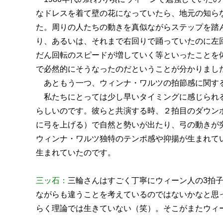
なドレスを着て壁の花になっていたら、地元の知ら
た。周りの人たちの動きを真似ながらステップを踏
り、あるいは、それまで右回りで踊っていたのに左
だん回転のスピードが増していく等といったことを
で必然的にそうなったのだということが分かりまし
あともう一つ、ウィンナ・ワルツの拍節感に関す
私たちにとっては少し早いタイミングに感じられる
らしいのです。彼らと共演する時、２拍目のダウン
に弓を上げる）で自然と勢いが出たり、弓の動きが
ウィンナ・ワルツ独特のテンポ感や抑揚が生まれて
生まれていたのです。
三ッ石：
三輪さんはすごく丁寧にウィーン人の3拍
ながらも違うことを考えているのではないかなと思
らく理論では生きていない（笑）。そこがまたウィ