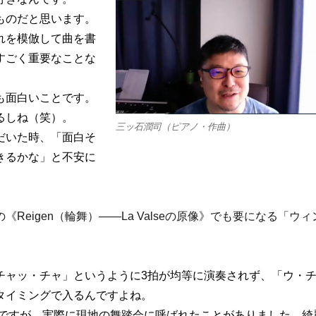
ものだと思います。
れを模倣して曲を書
すごく重要なことな
も面白いことです。
るしね（笑）。
三ッ石潤司（ピアノ・作曲）
だいた時、「面白そ
きるかな」と不安に
eigen（輪舞）――La Valseの原像》でも要になる「ウィ
チャッ・チャ」というように3拍が均等に演奏されず、「ウ・
タイミングで入るんですよね。
のですが、実際に現地の舞踏会に呼ばれたことがありました。綺