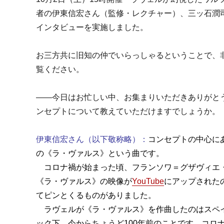
者の伊東信宏さん（監修・レクチャー）、三ッ石潤
インタビューを実施しました。
お三方共に旧知の仲でいらっしゃるということで、
覧ください。
――今日はお忙しい中、お集まりいただきありがと
ンセプトについて教えていただけますでしょうか。
伊東信宏さん（以下敬称略）：
コンセプトの中心に
の《ラ・ヴァルス》という曲です。
コロナ禍が始まった頃、フランソワ＝グザヴィエ
《ラ・ヴァルス》の映像が
YouTube
にアップされた
てピンとくるものがありました。
ラヴェルが《ラ・ヴァルス》を作曲したのはスペ
ック下、今からちょうど100年前のことです。コロ