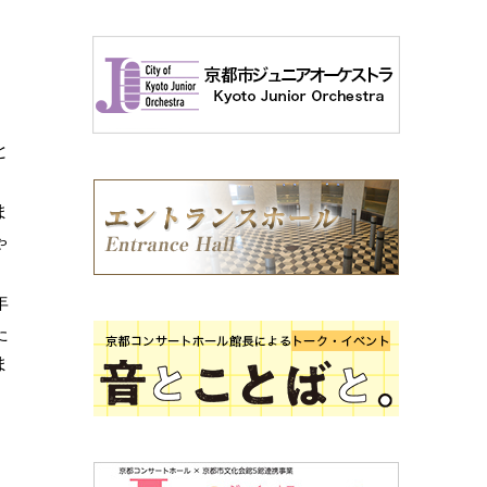
こ
と
ま
ゃ
年
た
ま