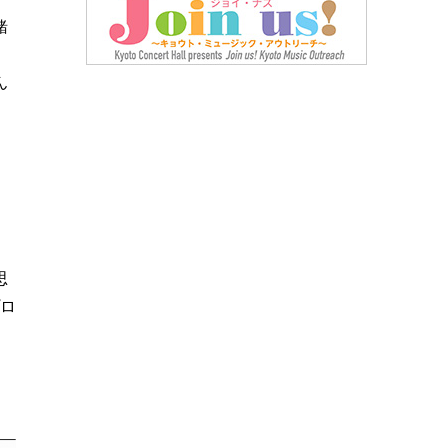
緒
そ
ん
思
プロ