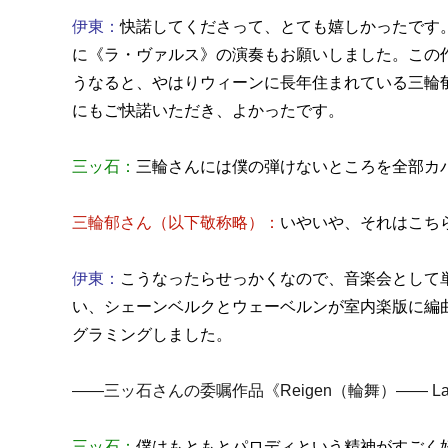
伊東：
快諾してくださって、とても嬉しかったです
に《ラ・ヴァルス》の演奏もお願いしました。この
うなると、やはりウィーンに長年住まれている三輪
にもご快諾いただき、よかったです。
三ッ石：
三輪さんには僕の弾けないところを全部カ
三輪郁さん（以下敬称略）：
いやいや、それはこち
伊東：
こうなったらせっかくなので、音楽会として
い、シェーンベルクとウェーベルンが室内楽版に編曲
グラミングしました。
――三ッ石さんの委嘱作品《Reigen（輪舞）―― L
三ッ石：
僕はもともとパロディという精神がすごく