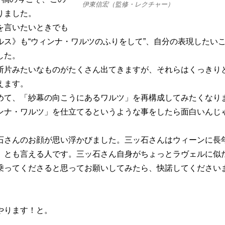
伊東信宏（監修・レクチャー）
りました。
を言いたいときでも
ス》も“ウィンナ・ワルツのふりをして”、自分の表現したい
した。
片みたいなものがたくさん出てきますが、それらはくっきり
えます。
て、「紗幕の向こうにあるワルツ」を再構成してみたくなり
ンナ・ワルツ」を仕立てるというような事をしたら面白いんじ
さんのお顔が思い浮かびました。三ッ石さんはウィーンに長
」とも言える人です。三ッ石さん自身がちょっとラヴェルに似
乗ってくださると思ってお願いしてみたら、快諾してください
やります！と。