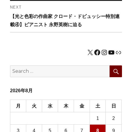
ビ
NEXT
ゲ
Next
【光と色彩の作曲家 クロード・ドビュッシー特別連
post:
載④】ピアニスト 永野英樹に迫る
ー
シ
X
Facebook
Instagram
YouTub
公式HP
ョ
ン
SEA
Search
for:
2026年8月
月
火
水
木
金
土
日
1
2
3
4
5
6
7
8
9