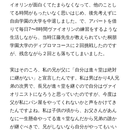
イオリンが面白くてたまらなくなって、他のことし
てる時間がもったいなく思いはじめ、後先考えずに
自由学園の大学を中退しました。で、アパートを借
りて毎日7〜8時間ヴァイオリンの練習をするような
生活しながら、当時江藤先生が教えられていた桐朋
学園大学のディプロマコースに２回挑戦したのです
が、残念ながら２回とも落ちてしまいました。
実はそのころ、私の兄が父に「自分は進々堂は絶対
に継がない」と宣言したんです。私は男ばかり4人兄
弟の次男で、長兄が進々堂を継ぐので自分はヴァイ
オリニストになろうと思っていたのですが、今度は
父が私にパン屋をやってくれないかと声をかけてき
たんですよね。私は子供の頃から、お父さんがあん
なに一生懸命やってる進々堂なんだから兄弟の誰か
が継ぐべきで、兄がしないなら自分がやってもいい