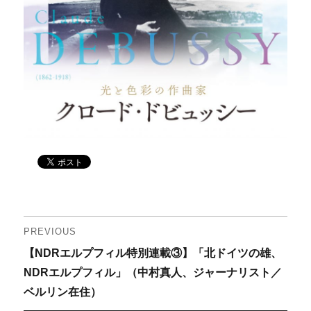
投
PREVIOUS
Previous
【NDRエルプフィル特別連載③】「北ドイツの雄、
稿
post:
NDRエルプフィル」（中村真人、ジャーナリスト／
ナ
ベルリン在住）