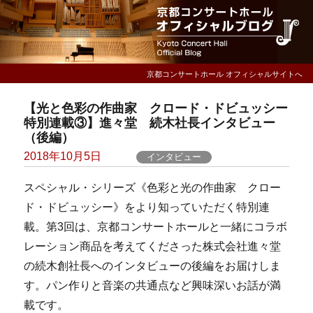
京都コンサートホール オフィシャルサイトへ
【光と色彩の作曲家 クロード・ドビュッシー
特別連載③】進々堂 続木社長インタビュー
（後編）
Posted
2018年10月5日
インタビュー
on
スペシャル・シリーズ《色彩と光の作曲家 クロー
ド・ドビュッシー》をより知っていただく特別連
載。第3回は、京都コンサートホールと一緒にコラボ
レーション商品を考えてくださった株式会社進々堂
の続木創社長へのインタビューの後編をお届けしま
す。パン作りと音楽の共通点など興味深いお話が満
載です。