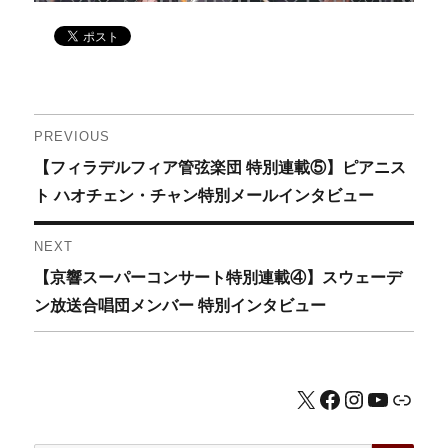
投
PREVIOUS
Previous
【フィラデルフィア管弦楽団 特別連載⑤】ピアニス
稿
post:
ト ハオチェン・チャン特別メールインタビュー
ナ
NEXT
ビ
Next
【京響スーパーコンサート特別連載④】スウェーデ
ゲ
post:
ン放送合唱団メンバー 特別インタビュー
ー
シ
X
Facebook
Instagram
YouTub
公式HP
ョ