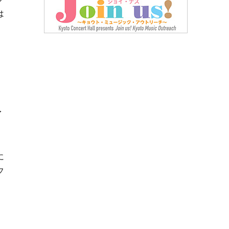
は
と
ア
に
フ
。