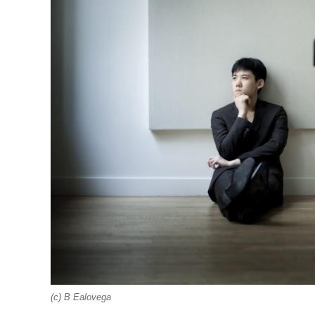
(c) B Ealovega