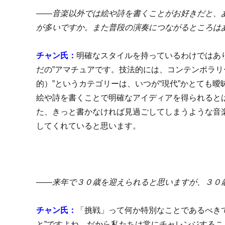
――音楽以外では絵や詩を書くことがお好きだと、
が多いですか。また普段の演奏につながるところは
チャン氏：
明確なスタイルを持っているわけではあ
だの”アマチュアです。技法的には、コンテンポラリ
的）”というカテゴリーは、いつが“現代”かとても
絵や詩を書くことで明確なアイディアを得られると
た、きっと書かなければ見過ごしてしまうような音
してくれていると思います。
――来年で３０歳を迎えられると思いますが、３０
チャン氏：
「挑戦」って何か特別なことであるべき
と”ですよね。だから私たちは常にチャレンジする