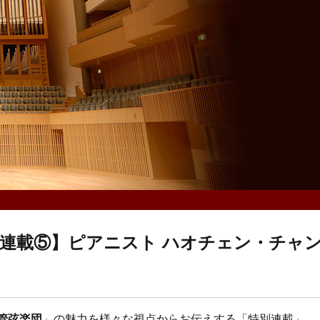
別連載⑤】ピアニスト ハオチェン・チャ
管弦楽団
」の魅力を様々な視点からお伝えする「特別連載」。