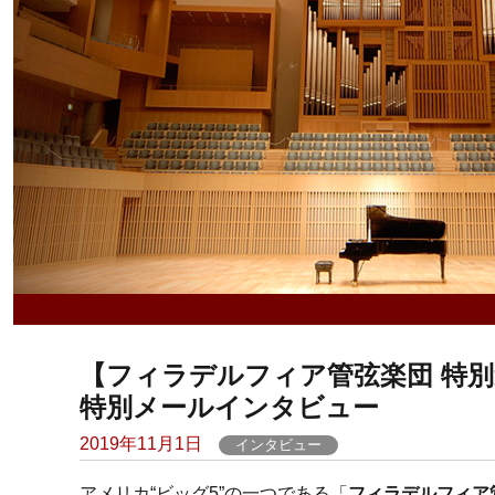
【フィラデルフィア管弦楽団 特
特別メールインタビュー
Posted
2019年11月1日
インタビュー
on
アメリカ“ビッグ5”の一つである「
フィラデルフィア