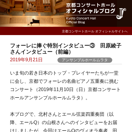
京都コンサートホール オフィシャルサイトへ
フォーレに捧ぐ特別インタビュー③ 田原綾子
さんインタビュー（前編）
Posted
2019年9月21日
アンサンブルホールムラタ
on
いま旬の若き日本のトップ・プレイヤーたちが一堂
に会し、京都でフォーレの名曲ピアノ五重奏に挑む
コンサート（2019年11月10日（日）京都コンサート
ホールアンサンブルホールムラタ）。
本ブログで、北村さんとエール弦楽四重奏団（以
降、エールQ）の山根さんへのインタビューをお届
けしましたが、今回はエールQのヴィオラ奏者、田