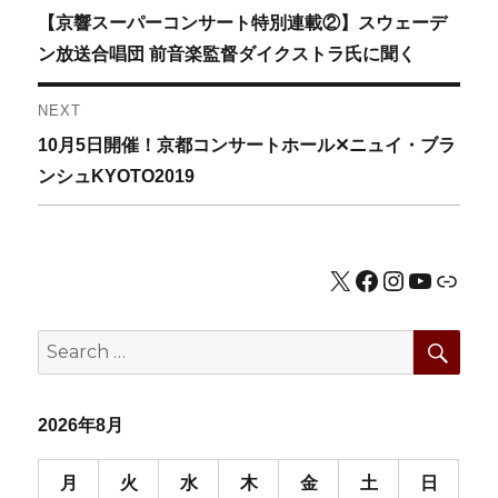
Previous
【京響スーパーコンサート特別連載②】スウェーデ
稿
post:
ン放送合唱団 前音楽監督ダイクストラ氏に聞く
ナ
NEXT
ビ
Next
10月5日開催！京都コンサートホール✕ニュイ・ブラ
ゲ
post:
ンシュKYOTO2019
ー
シ
X
Facebook
Instagram
YouTub
公式HP
ョ
SEA
Search
ン
for:
2026年8月
月
火
水
木
金
土
日