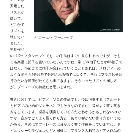
安定した
リズムが
嫌いで、
どこかで
リズムを
壊してい
ピエール・ブーレーズ
ました。
初期作品
の《12のノタシオン》でもこの手法はすでに見られるのですが、そも
そも楽譜に拍子を書いていないんですね。常に3/4拍子だとか6/8拍子で
はなく、小節ごとに拍子が変わっていくこともあれば、メロディーの
ような箇所も4分音符で分割される拍ではなくて、それにプラス16分音
符みたいな箇所がたくさん出てきます。そういったリズムの崩し方
が、ブーレーズの特徴だと思いますね。
響きに関しては、ピアノ・ソロの作品でも、今回演奏する《フルート
とピアノのためのソナチネ》でもそうなのですが、音がよく響く書き
方をしています。楽器を演奏している方だとわかるかもしれないので
すが、音がすごくよく響く作り方と、あまり響かない作り方というの
があり、その点でブーレーズは音がよく響く作曲をしていますね。ド
ビュッシーやラヴェルなどと同様に、フランス人独特のピアノ作品の