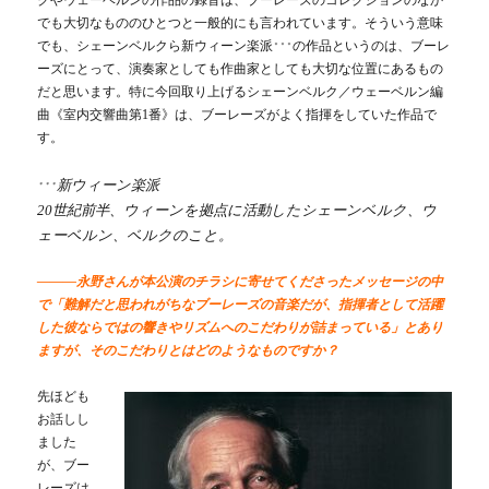
クやウェーベルンの作品の録音は、ブーレーズのコレクションのなか
でも大切なもののひとつと一般的にも言われています。そういう意味
でも、シェーンベルクら新ウィーン楽派
の作品というのは、ブーレ
＊＊＊
ーズにとって、演奏家としても作曲家としても大切な位置にあるもの
だと思います。特に今回取り上げるシェーンベルク／ウェーベルン編
曲《室内交響曲第1番》は、ブーレーズがよく指揮をしていた作品で
す。
新ウィーン楽派
＊＊＊
20世紀前半、ウィーンを拠点に活動したシェーンベルク、ウ
ェーベルン、ベルクのこと。
―――永野さんが本公演のチラシに寄せてくださったメッセージの中
で「難解だと思われがちなブーレーズの音楽だが、指揮者として活躍
した彼ならではの響きやリズムへのこだわりが詰まっている」とあり
ますが、そのこだわりとはどのようなものですか？
先ほども
お話しし
ました
が、ブー
レーズは