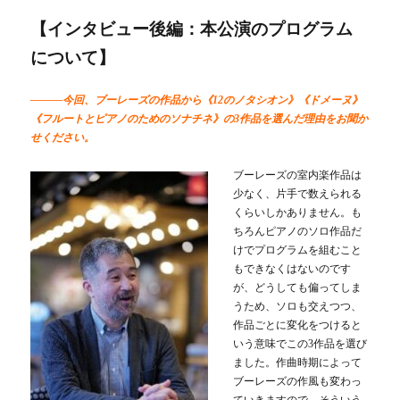
【インタビュー後編：本公演のプログラム
について】
―――今回、ブーレーズの作品から《12のノタシオン》《ドメーヌ》
《フルートとピアノのためのソナチネ》の3作品を選んだ理由をお聞か
せください。
ブーレーズの室内楽作品は
少なく、片手で数えられる
くらいしかありません。も
ちろんピアノのソロ作品だ
けでプログラムを組むこと
もできなくはないのです
が、どうしても偏ってしま
うため、ソロも交えつつ、
作品ごとに変化をつけると
いう意味でこの3作品を選び
ました。作曲時期によって
ブーレーズの作風も変わっ