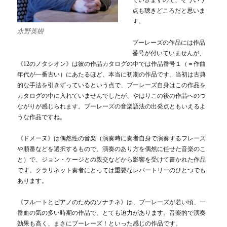
ていきますので、そういう
点も聴きどころだと思いま
す。
永野英樹
ブーレーズの作品には作品
番号が付いていませんが、
《12のノタシオン》は彼の作品カタログの中では作品番号１（＝作曲
年代が一番古い）にあたるほど、本当に初期の作品です。当初は古典
的な手法を引きずっているという点で、ブーレーズ自身はこの作品を
カタログの中に入れていませんでしたが、やはりこの後の作品へのつ
ながりが感じられます。ブーレーズの音楽語法の出発点ともいえるよ
うな作品ですね。
《ドメーヌ》は偶然性の音楽（演奏時に奏者自身で演奏するフレーズ
や順番などを選択するもので、演奏のあり方を偶然に任せた音楽のこ
と）で、ジョン・ケージとの親交などから影響を受けて書かれた作品
です。クラリネット奏者にとっては重要なレパートリーのひとつでも
あります。
《フルートとピアノのためのソナチネ》は、ブーレーズが若い頃、一
番血の気の多い時期の作品で、とても迫力があります。音楽的で演奏
効果も高く、まさにブーレーズ！といった感じの作品です。