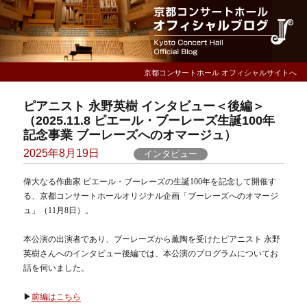
京都コンサートホール オフィシャルサイトへ
ピアニスト 永野英樹 インタビュー＜後編＞
（2025.11.8 ピエール・ブーレーズ生誕100年
記念事業 ブーレーズへのオマージュ）
Posted
2025年8月19日
インタビュー
on
偉大なる作曲家 ピエール・ブーレーズの生誕100年を記念して開催す
る、京都コンサートホールオリジナル企画「ブーレーズへのオマージ
ュ」（11月8日）。
本公演の出演者であり、ブーレーズから薫陶を受けたピアニスト 永野
英樹さんへのインタビュー後編では、本公演のプログラムについてお
話を伺いました。
▶
前編はこちら