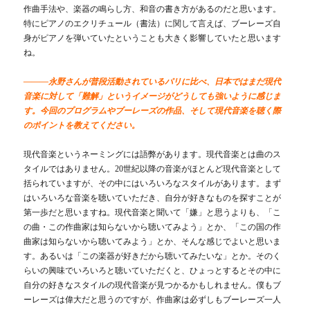
作曲手法や、楽器の鳴らし方、和音の書き方があるのだと思います。
特にピアノのエクリチュール（書法）に関して言えば、ブーレーズ自
身がピアノを弾いていたということも大きく影響していたと思います
ね。
―――永野さんが普段活動されているパリに比べ、日本ではまだ現代
音楽に対して「難解」というイメージがどうしても強いように感じま
す。今回のプログラムやブーレーズの作品、そして現代音楽を聴く際
のポイントを教えてください。
現代音楽というネーミングには語弊があります。現代音楽とは曲のス
タイルではありません。20世紀以降の音楽がほとんど現代音楽として
括られていますが、その中にはいろいろなスタイルがあります。まず
はいろいろな音楽を聴いていただき、自分が好きなものを探すことが
第一歩だと思いますね。現代音楽と聞いて「嫌」と思うよりも、「こ
の曲・この作曲家は知らないから聴いてみよう」とか、「この国の作
曲家は知らないから聴いてみよう」とか、そんな感じでよいと思いま
す。あるいは「この楽器が好きだから聴いてみたいな」とか。そのく
らいの興味でいろいろと聴いていただくと、ひょっとするとその中に
自分の好きなスタイルの現代音楽が見つかるかもしれません。僕もブ
ーレーズは偉大だと思うのですが、作曲家は必ずしもブーレーズ一人