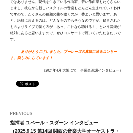
ではありません。現代を生きている作曲家、若い作曲家もたくさんい
ますし、彼らから新しいスタイルの音楽もどんどん生まれていくわけ
ですので、たくさんの種類の曲を聴くのが一番よいと思います。あ
と、絶対に言えるのは、どんなものでもそうなのですが、録音された
ものよりライブで聴く方が「あっ、これなら聴ける！」という音楽が
絶対にあると思いますので、ぜひコンサートで聴いていただきたいで
す。
―――ありがとうございました。ブーレーズの真髄に迫るコンサー
ト、楽しみにしています！
（2024年4月 大阪にて 事業企画課インタビュー）
投
PREVIOUS
Previous
指揮者 ユベール・スダーン インタビュー
稿
post:
（2025.9.15 第14回 関西の音楽大学オーケストラ・