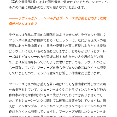
《室内交響曲第1番》はまだ調性音楽で書かれているため、シェーンベ
ルクの作品に馴染みのない方も聴きやすいと思います。
―――ラヴェルとシェーンベルクはブーレーズの作品とどのような関
係性がありますか？
ラヴェルは作風に直接的な関係性はありませんが、ラヴェルや同じく
フランス印象派の作曲家であるドビュッシーは、近代から現代への過
渡期にあった作曲家です。書法や楽譜を忠実に再現しようとする姿勢
はラヴェルに近しいものを感じはしますが、どちらかというとブーレ
ーズはドビュッシーの方が音楽に対する向き合い方や思想などの面
で、より親近感を持っていたように思います。でも、ラヴェルのこと
も一目置いていて、ブーレーズ自身もラヴェルの作品はたくさん演奏
していましたので、そういう意味では近しい作曲家だと思います。
ブーレーズは血の気が盛んな若い頃はいろんな作曲家に対し歯に衣着
せぬ批判をしていて、シェーンベルクやストラヴィンスキーなど他の
作曲家の考えや作曲技法を全て受け入れたわけではありませんでし
た。でもシェーンベルクに関しては確実に影響を受けていますね。例
えば、アンサンブル・アンテルコンタンポランでもシェーンベルクの
作品をたくさん演奏していますし、ブーレーズが遺したシェーンベル