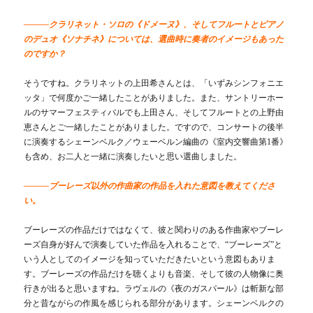
―――クラリネット・ソロの《ドメーヌ》、そしてフルートとピアノ
のデュオ《ソナチネ》については、選曲時に奏者のイメージもあった
のですか？
そうですね。クラリネットの上田希さんとは、「いずみシンフォニエ
ッタ」で何度かご一緒したことがありました。また、サントリーホー
ルのサマーフェスティバルでも上田さん、そしてフルートとの上野由
恵さんとご一緒したことがありました。ですので、コンサートの後半
に演奏するシェーンベルク／ウェーベルン編曲の《室内交響曲第1番》
も含め、お二人と一緒に演奏したいと思い選曲しました。
―――ブーレーズ以外の作曲家の作品を入れた意図を教えてくださ
い。
ブーレーズの作品だけではなくて、彼と関わりのある作曲家やブーレ
ーズ自身が好んで演奏していた作品を入れることで、“ブーレーズ”と
いう人としてのイメージを知っていただきたいという意図もありま
す。ブーレーズの作品だけを聴くよりも音楽、そして彼の人物像に奥
行きが出ると思いますね。ラヴェルの《夜のガスパール》は斬新な部
分と昔ながらの作風を感じられる部分があります。シェーンベルクの