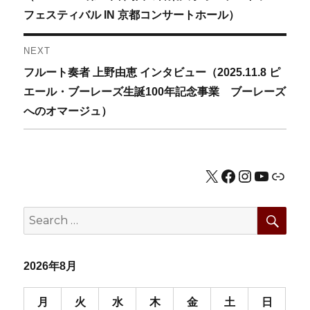
ナ
フェスティバル IN 京都コンサートホール）
ビ
NEXT
ゲ
Next
フルート奏者 上野由恵 インタビュー（2025.11.8 ピ
post:
エール・ブーレーズ生誕100年記念事業 ブーレーズ
ー
へのオマージュ）
シ
ョ
X
Facebook
Instagram
YouTub
公式HP
ン
SEA
Search
for:
2026年8月
月
火
水
木
金
土
日